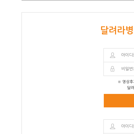
달려라병
※ 영상후
달려