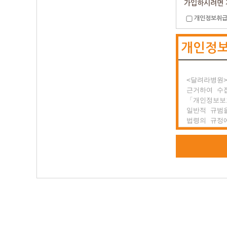
가입하시려면 
개인정보취급
제2조 약관의
  (1) 이
개인정
  (2) 달
      있
      전
<달려라병원>
제3조 약관 
근거하여 수집
  이 약관에
「개인정보보
  있을 경우
일반적 규범을
법령의 규정에
○ 제2장 회
공공업무의 
위해 적법하고
제1조 회원의
  회원이란
또한, <달려
  일반 개인
하고 있는 개
  양식을 작
등 정보주체
  말합니다.

권익의 침해
행정심판을 청
제2조 서비스
  (1) 서
<달려라병원