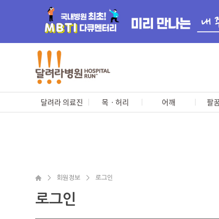
달려라 의료진
목ㆍ허리
어깨
팔꿈
>
회원정보
>
로그인
로그인