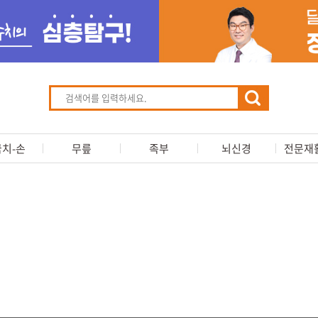
치-손
무릎
족부
뇌신경
전문재