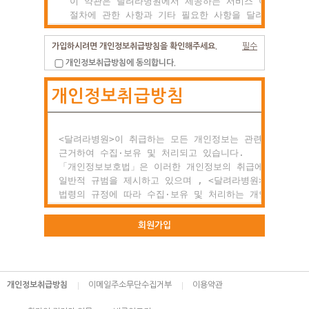
  이 약관은 달려라병원에서 제공하는 서비스 이용조건 및

  절차에 관한 사항과 기타 필요한 사항을 달려라병원과(와
  이용자의 권리, 의미 및 책임사항 등을 규정함을 목적으
  합니다.

가입하시려면 개인정보취급방침을 확인해주세요.
필수
개인정보취급방침에 동의합니다.
제2조 약관의 효력과 변경

개인정보취급방침
  (1) 이 약관은 이용자에게 공시함으로서 효력이 발생합니
  (2) 달려라병원는 사정 변경의 경우와 영업상 중요사유가
      있을 때 약관을 변경할 수 있으며, 변경된 약관은

      전항과 같은 방법으로 효력이 발생합니다.

<달려라병원>이 취급하는 모든 개인정보는 관련 법령에

근거하여 수집·보유 및 처리되고 있습니다.

제3조 약관 외 준칙

「개인정보보호법」은 이러한 개인정보의 취급에 대한

  이 약관에 명시되지 않은 사항이 관계법령에 규정되어

일반적 규범을 제시하고 있으며 , <달려라병원>은 이러한

  있을 경우에는 그 규정에 따릅니다.

법령의 규정에 따라 수집·보유 및 처리하는 개인정보를

공공업무의 적절한 수행과 정보주체의 권익을 보호하기

○ 제2장 회원 가입과 서비스 이용

위해 적법하고 적정하게 취급할 것입니다.

회원가입
제1조 회원의 정의

또한, <달려라병원>은 관련 법령에서 규정한 바에 따라 보
  회원이란 달려라병원에서 회원으로 적합하다고 인정하는

하고 있는 개인정보에 대한 열람, 정정·삭제, 처리정지 요
  일반 개인으로 본 약관에 동의하고 서비스의 회원가입

등 정보주체의 권익을 존중하며, 정보주체는 이러한 법령상
개인정보취급방침
이메일주소무단수집거부
이용약관
  양식을 작성하고 'ID'와 '비밀번호'를 발급받은 사람을
권익의 침해 등에 대하여 행정심판법에서 정하는 바에 따라
  말합니다.

행정심판을 청구할 수 있습니다.
