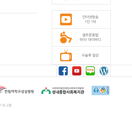
인터넷방송
1인 1닥
셀프운동법
하이! 마이바디
수술후 일상
우 외 2명