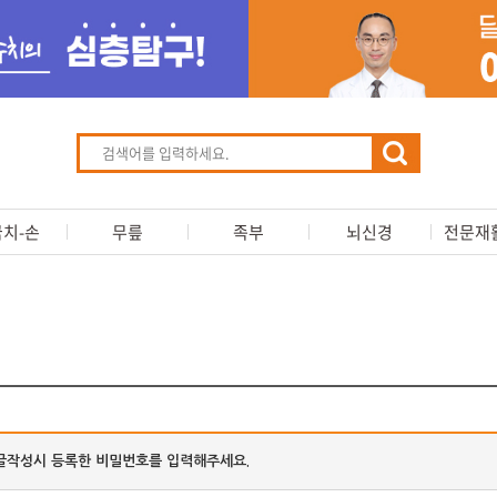
치-손
무릎
족부
뇌신경
전문재
글작성시 등록한 비밀번호를 입력해주세요.