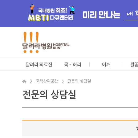
달려라 의료진
목ㆍ허리
어깨
팔꿈
>
고객참여공간
>
전문의 상담실
전문의 상담실