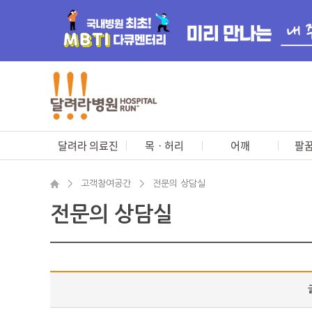
달려라 의료진
목ㆍ허리
어깨
팔꿈
>
고객참여공간
>
전문의 상담실
전문의 상담실