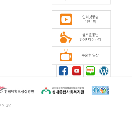
인터넷방송
1인 1닥
셀프운동법
하이! 마이바디
수술후 일상
우 외 2명