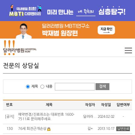
전문의 상담실
제목
내용
검색
번호
제목
작성자
작성일
답변여부
예약변경/진료취소는 대표번호 1600-
[공지]
달려라...
2024.02.02
-
7511로 문의해주세요.
130
76세 회전근개손상
길*
2013.10.17
답변완료