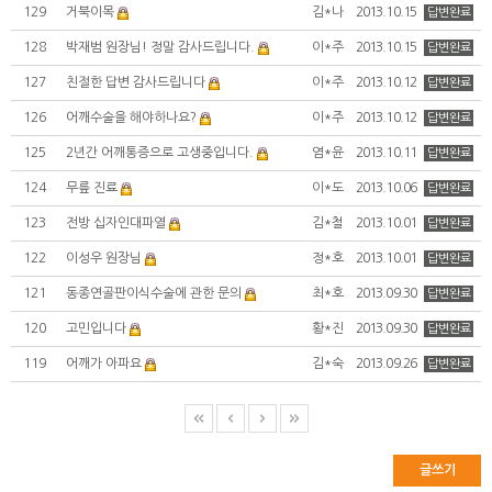
129
거북이목
김*나
2013.10.15
답변완료
128
박재범 원장님! 정말 감사드립니다.
이*주
2013.10.15
답변완료
127
친절한 답변 감사드립니다
이*주
2013.10.12
답변완료
126
어깨수술을 해야하나요?
이*주
2013.10.12
답변완료
125
2년간 어깨통증으로 고생중입니다.
염*윤
2013.10.11
답변완료
124
무릎 진료
이*도
2013.10.06
답변완료
123
전방 십자인대파열
김*철
2013.10.01
답변완료
122
이성우 원장님
정*호
2013.10.01
답변완료
121
동종연골판이식수술에 관한 문의
최*호
2013.09.30
답변완료
120
고민입니다
황*진
2013.09.30
답변완료
119
어깨가 아파요
김*숙
2013.09.26
답변완료
글쓰기