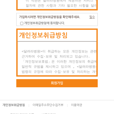
  이 약관은 달려라병원에서 제공하는 서비스 이용조건 및

  절차에 관한 사항과 기타 필요한 사항을 달려라병원과(와
  이용자의 권리, 의미 및 책임사항 등을 규정함을 목적으
  합니다.

가입하시려면 개인정보취급방침을 확인해주세요.
필수
개인정보취급방침에 동의합니다.
제2조 약관의 효력과 변경

개인정보취급방침
  (1) 이 약관은 이용자에게 공시함으로서 효력이 발생합니
  (2) 달려라병원는 사정 변경의 경우와 영업상 중요사유가
      있을 때 약관을 변경할 수 있으며, 변경된 약관은

      전항과 같은 방법으로 효력이 발생합니다.

<달려라병원>이 취급하는 모든 개인정보는 관련 법령에

근거하여 수집·보유 및 처리되고 있습니다.

제3조 약관 외 준칙

「개인정보보호법」은 이러한 개인정보의 취급에 대한

  이 약관에 명시되지 않은 사항이 관계법령에 규정되어

일반적 규범을 제시하고 있으며 , <달려라병원>은 이러한

  있을 경우에는 그 규정에 따릅니다.

법령의 규정에 따라 수집·보유 및 처리하는 개인정보를

공공업무의 적절한 수행과 정보주체의 권익을 보호하기

○ 제2장 회원 가입과 서비스 이용

위해 적법하고 적정하게 취급할 것입니다.

회원가입
제1조 회원의 정의

또한, <달려라병원>은 관련 법령에서 규정한 바에 따라 보
  회원이란 달려라병원에서 회원으로 적합하다고 인정하는

하고 있는 개인정보에 대한 열람, 정정·삭제, 처리정지 요
  일반 개인으로 본 약관에 동의하고 서비스의 회원가입

등 정보주체의 권익을 존중하며, 정보주체는 이러한 법령상
개인정보취급방침
이메일주소무단수집거부
이용약관
  양식을 작성하고 'ID'와 '비밀번호'를 발급받은 사람을
권익의 침해 등에 대하여 행정심판법에서 정하는 바에 따라
  말합니다.

행정심판을 청구할 수 있습니다.
