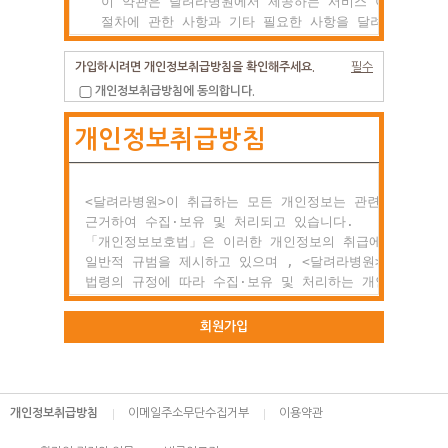
  이 약관은 달려라병원에서 제공하는 서비스 이용조건 및

  절차에 관한 사항과 기타 필요한 사항을 달려라병원과(와
  이용자의 권리, 의미 및 책임사항 등을 규정함을 목적으
  합니다.

가입하시려면 개인정보취급방침을 확인해주세요.
필수
개인정보취급방침에 동의합니다.
제2조 약관의 효력과 변경

개인정보취급방침
  (1) 이 약관은 이용자에게 공시함으로서 효력이 발생합니
  (2) 달려라병원는 사정 변경의 경우와 영업상 중요사유가
      있을 때 약관을 변경할 수 있으며, 변경된 약관은

      전항과 같은 방법으로 효력이 발생합니다.

<달려라병원>이 취급하는 모든 개인정보는 관련 법령에

근거하여 수집·보유 및 처리되고 있습니다.

제3조 약관 외 준칙

「개인정보보호법」은 이러한 개인정보의 취급에 대한

  이 약관에 명시되지 않은 사항이 관계법령에 규정되어

일반적 규범을 제시하고 있으며 , <달려라병원>은 이러한

  있을 경우에는 그 규정에 따릅니다.

법령의 규정에 따라 수집·보유 및 처리하는 개인정보를

공공업무의 적절한 수행과 정보주체의 권익을 보호하기

○ 제2장 회원 가입과 서비스 이용

위해 적법하고 적정하게 취급할 것입니다.

회원가입
제1조 회원의 정의

또한, <달려라병원>은 관련 법령에서 규정한 바에 따라 보
  회원이란 달려라병원에서 회원으로 적합하다고 인정하는

하고 있는 개인정보에 대한 열람, 정정·삭제, 처리정지 요
  일반 개인으로 본 약관에 동의하고 서비스의 회원가입

등 정보주체의 권익을 존중하며, 정보주체는 이러한 법령상
개인정보취급방침
이메일주소무단수집거부
이용약관
  양식을 작성하고 'ID'와 '비밀번호'를 발급받은 사람을
권익의 침해 등에 대하여 행정심판법에서 정하는 바에 따라
  말합니다.

행정심판을 청구할 수 있습니다.
