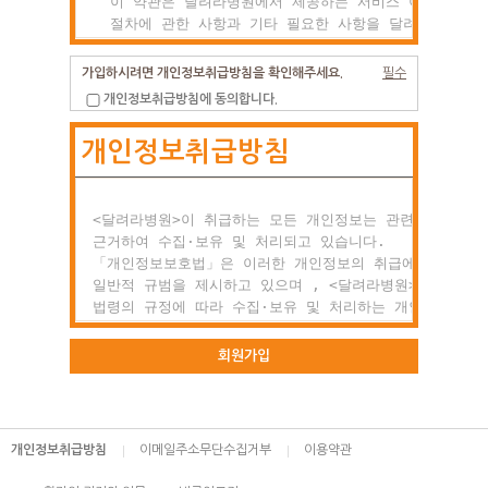
  이 약관은 달려라병원에서 제공하는 서비스 이용조건 및

  절차에 관한 사항과 기타 필요한 사항을 달려라병원과(와
  이용자의 권리, 의미 및 책임사항 등을 규정함을 목적으
  합니다.

가입하시려면 개인정보취급방침을 확인해주세요.
필수
개인정보취급방침에 동의합니다.
제2조 약관의 효력과 변경

개인정보취급방침
  (1) 이 약관은 이용자에게 공시함으로서 효력이 발생합니
  (2) 달려라병원는 사정 변경의 경우와 영업상 중요사유가
      있을 때 약관을 변경할 수 있으며, 변경된 약관은

      전항과 같은 방법으로 효력이 발생합니다.

<달려라병원>이 취급하는 모든 개인정보는 관련 법령에

근거하여 수집·보유 및 처리되고 있습니다.

제3조 약관 외 준칙

「개인정보보호법」은 이러한 개인정보의 취급에 대한

  이 약관에 명시되지 않은 사항이 관계법령에 규정되어

일반적 규범을 제시하고 있으며 , <달려라병원>은 이러한

  있을 경우에는 그 규정에 따릅니다.

법령의 규정에 따라 수집·보유 및 처리하는 개인정보를

공공업무의 적절한 수행과 정보주체의 권익을 보호하기

○ 제2장 회원 가입과 서비스 이용

위해 적법하고 적정하게 취급할 것입니다.

회원가입
제1조 회원의 정의

또한, <달려라병원>은 관련 법령에서 규정한 바에 따라 보
  회원이란 달려라병원에서 회원으로 적합하다고 인정하는

하고 있는 개인정보에 대한 열람, 정정·삭제, 처리정지 요
  일반 개인으로 본 약관에 동의하고 서비스의 회원가입

등 정보주체의 권익을 존중하며, 정보주체는 이러한 법령상
개인정보취급방침
이메일주소무단수집거부
이용약관
  양식을 작성하고 'ID'와 '비밀번호'를 발급받은 사람을
권익의 침해 등에 대하여 행정심판법에서 정하는 바에 따라
  말합니다.

행정심판을 청구할 수 있습니다.
