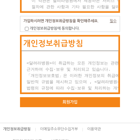
  이 약관은 달려라병원에서 제공하는 서비스 이용조건 및

  절차에 관한 사항과 기타 필요한 사항을 달려라병원과(와
  이용자의 권리, 의미 및 책임사항 등을 규정함을 목적으
  합니다.

가입하시려면 개인정보취급방침을 확인해주세요.
필수
개인정보취급방침에 동의합니다.
제2조 약관의 효력과 변경

개인정보취급방침
  (1) 이 약관은 이용자에게 공시함으로서 효력이 발생합니
  (2) 달려라병원는 사정 변경의 경우와 영업상 중요사유가
      있을 때 약관을 변경할 수 있으며, 변경된 약관은

      전항과 같은 방법으로 효력이 발생합니다.

<달려라병원>이 취급하는 모든 개인정보는 관련 법령에

근거하여 수집·보유 및 처리되고 있습니다.

제3조 약관 외 준칙

「개인정보보호법」은 이러한 개인정보의 취급에 대한

  이 약관에 명시되지 않은 사항이 관계법령에 규정되어

일반적 규범을 제시하고 있으며 , <달려라병원>은 이러한

  있을 경우에는 그 규정에 따릅니다.

법령의 규정에 따라 수집·보유 및 처리하는 개인정보를

공공업무의 적절한 수행과 정보주체의 권익을 보호하기

○ 제2장 회원 가입과 서비스 이용

위해 적법하고 적정하게 취급할 것입니다.

회원가입
제1조 회원의 정의

또한, <달려라병원>은 관련 법령에서 규정한 바에 따라 보
  회원이란 달려라병원에서 회원으로 적합하다고 인정하는

하고 있는 개인정보에 대한 열람, 정정·삭제, 처리정지 요
  일반 개인으로 본 약관에 동의하고 서비스의 회원가입

등 정보주체의 권익을 존중하며, 정보주체는 이러한 법령상
개인정보취급방침
이메일주소무단수집거부
이용약관
  양식을 작성하고 'ID'와 '비밀번호'를 발급받은 사람을
권익의 침해 등에 대하여 행정심판법에서 정하는 바에 따라
  말합니다.

행정심판을 청구할 수 있습니다.
