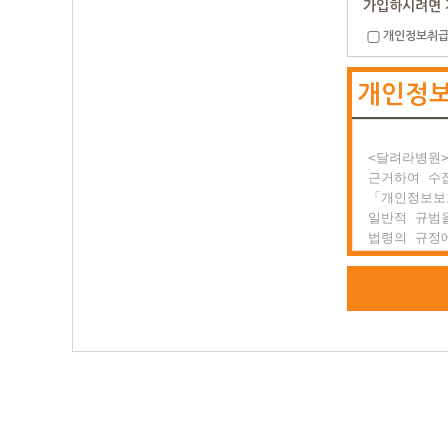
가입하시려면 
개인정보취급
제2조 약관의
  (1) 이
개인정
  (2) 달
      있
      전
<달려라병원>
제3조 약관 
근거하여 수집
  이 약관에
「개인정보보
  있을 경우
일반적 규범을
법령의 규정에
○ 제2장 회
공공업무의 
위해 적법하고
제1조 회원의
  회원이란
또한, <달려
  일반 개인
하고 있는 개
  양식을 작
등 정보주체
  말합니다.

권익의 침해
행정심판을 청
제2조 서비스
  (1) 서
<달려라병원