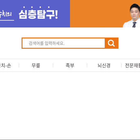
치-손
무릎
족부
뇌신경
전문재