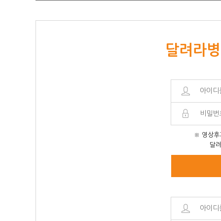
달려라병
※ 영상후
달려