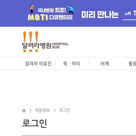
달려라 의료진
목ㆍ허리
어깨
팔꿈
>
회원정보
>
로그인
로그인