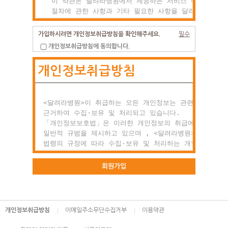
  이 약관은 달려라병원에서 제공하는 서비스 이용조건 및

  절차에 관한 사항과 기타 필요한 사항을 달려라병원과(와
  이용자의 권리, 의미 및 책임사항 등을 규정함을 목적으
  합니다.

가입하시려면 개인정보취급방침을 확인해주세요.
필수
개인정보취급방침에 동의합니다.
제2조 약관의 효력과 변경

개인정보취급방침
  (1) 이 약관은 이용자에게 공시함으로서 효력이 발생합니
  (2) 달려라병원는 사정 변경의 경우와 영업상 중요사유가
      있을 때 약관을 변경할 수 있으며, 변경된 약관은

      전항과 같은 방법으로 효력이 발생합니다.

<달려라병원>이 취급하는 모든 개인정보는 관련 법령에

근거하여 수집·보유 및 처리되고 있습니다.

제3조 약관 외 준칙

「개인정보보호법」은 이러한 개인정보의 취급에 대한

  이 약관에 명시되지 않은 사항이 관계법령에 규정되어

일반적 규범을 제시하고 있으며 , <달려라병원>은 이러한

  있을 경우에는 그 규정에 따릅니다.

법령의 규정에 따라 수집·보유 및 처리하는 개인정보를

공공업무의 적절한 수행과 정보주체의 권익을 보호하기

○ 제2장 회원 가입과 서비스 이용

위해 적법하고 적정하게 취급할 것입니다.

회원가입
제1조 회원의 정의

또한, <달려라병원>은 관련 법령에서 규정한 바에 따라 보
  회원이란 달려라병원에서 회원으로 적합하다고 인정하는

하고 있는 개인정보에 대한 열람, 정정·삭제, 처리정지 요
  일반 개인으로 본 약관에 동의하고 서비스의 회원가입

등 정보주체의 권익을 존중하며, 정보주체는 이러한 법령상
개인정보취급방침
이메일주소무단수집거부
이용약관
  양식을 작성하고 'ID'와 '비밀번호'를 발급받은 사람을
권익의 침해 등에 대하여 행정심판법에서 정하는 바에 따라
  말합니다.

행정심판을 청구할 수 있습니다.
