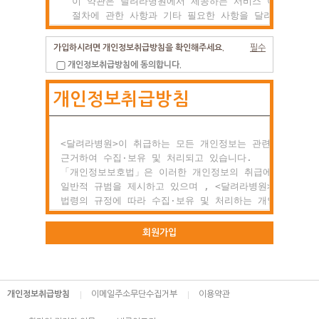
  이 약관은 달려라병원에서 제공하는 서비스 이용조건 및

  절차에 관한 사항과 기타 필요한 사항을 달려라병원과(와
  이용자의 권리, 의미 및 책임사항 등을 규정함을 목적으
  합니다.

가입하시려면 개인정보취급방침을 확인해주세요.
필수
개인정보취급방침에 동의합니다.
제2조 약관의 효력과 변경

개인정보취급방침
  (1) 이 약관은 이용자에게 공시함으로서 효력이 발생합니
  (2) 달려라병원는 사정 변경의 경우와 영업상 중요사유가
      있을 때 약관을 변경할 수 있으며, 변경된 약관은

      전항과 같은 방법으로 효력이 발생합니다.

<달려라병원>이 취급하는 모든 개인정보는 관련 법령에

근거하여 수집·보유 및 처리되고 있습니다.

제3조 약관 외 준칙

「개인정보보호법」은 이러한 개인정보의 취급에 대한

  이 약관에 명시되지 않은 사항이 관계법령에 규정되어

일반적 규범을 제시하고 있으며 , <달려라병원>은 이러한

  있을 경우에는 그 규정에 따릅니다.

법령의 규정에 따라 수집·보유 및 처리하는 개인정보를

공공업무의 적절한 수행과 정보주체의 권익을 보호하기

○ 제2장 회원 가입과 서비스 이용

위해 적법하고 적정하게 취급할 것입니다.

회원가입
제1조 회원의 정의

또한, <달려라병원>은 관련 법령에서 규정한 바에 따라 보
  회원이란 달려라병원에서 회원으로 적합하다고 인정하는

하고 있는 개인정보에 대한 열람, 정정·삭제, 처리정지 요
  일반 개인으로 본 약관에 동의하고 서비스의 회원가입

등 정보주체의 권익을 존중하며, 정보주체는 이러한 법령상
개인정보취급방침
이메일주소무단수집거부
이용약관
  양식을 작성하고 'ID'와 '비밀번호'를 발급받은 사람을
권익의 침해 등에 대하여 행정심판법에서 정하는 바에 따라
  말합니다.

행정심판을 청구할 수 있습니다.
