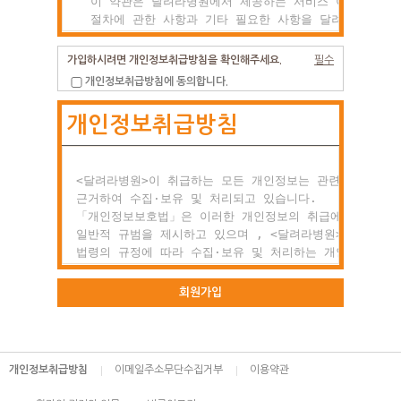
  이 약관은 달려라병원에서 제공하는 서비스 이용조건 및

  절차에 관한 사항과 기타 필요한 사항을 달려라병원과(와
  이용자의 권리, 의미 및 책임사항 등을 규정함을 목적으
  합니다.

가입하시려면 개인정보취급방침을 확인해주세요.
필수
개인정보취급방침에 동의합니다.
제2조 약관의 효력과 변경

개인정보취급방침
  (1) 이 약관은 이용자에게 공시함으로서 효력이 발생합니
  (2) 달려라병원는 사정 변경의 경우와 영업상 중요사유가
      있을 때 약관을 변경할 수 있으며, 변경된 약관은

      전항과 같은 방법으로 효력이 발생합니다.

<달려라병원>이 취급하는 모든 개인정보는 관련 법령에

근거하여 수집·보유 및 처리되고 있습니다.

제3조 약관 외 준칙

「개인정보보호법」은 이러한 개인정보의 취급에 대한

  이 약관에 명시되지 않은 사항이 관계법령에 규정되어

일반적 규범을 제시하고 있으며 , <달려라병원>은 이러한

  있을 경우에는 그 규정에 따릅니다.

법령의 규정에 따라 수집·보유 및 처리하는 개인정보를

공공업무의 적절한 수행과 정보주체의 권익을 보호하기

○ 제2장 회원 가입과 서비스 이용

위해 적법하고 적정하게 취급할 것입니다.

회원가입
제1조 회원의 정의

또한, <달려라병원>은 관련 법령에서 규정한 바에 따라 보
  회원이란 달려라병원에서 회원으로 적합하다고 인정하는

하고 있는 개인정보에 대한 열람, 정정·삭제, 처리정지 요
  일반 개인으로 본 약관에 동의하고 서비스의 회원가입

등 정보주체의 권익을 존중하며, 정보주체는 이러한 법령상
개인정보취급방침
이메일주소무단수집거부
이용약관
  양식을 작성하고 'ID'와 '비밀번호'를 발급받은 사람을
권익의 침해 등에 대하여 행정심판법에서 정하는 바에 따라
  말합니다.

행정심판을 청구할 수 있습니다.
