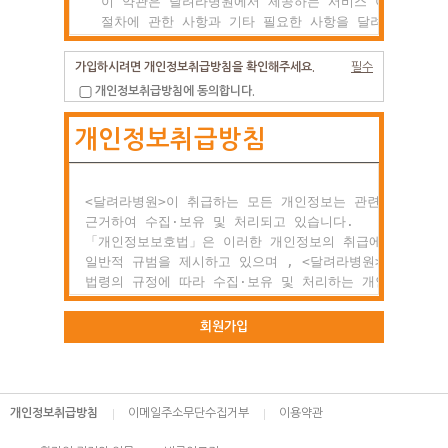
  이 약관은 달려라병원에서 제공하는 서비스 이용조건 및

  절차에 관한 사항과 기타 필요한 사항을 달려라병원과(와
  이용자의 권리, 의미 및 책임사항 등을 규정함을 목적으
  합니다.

가입하시려면 개인정보취급방침을 확인해주세요.
필수
개인정보취급방침에 동의합니다.
제2조 약관의 효력과 변경

개인정보취급방침
  (1) 이 약관은 이용자에게 공시함으로서 효력이 발생합니
  (2) 달려라병원는 사정 변경의 경우와 영업상 중요사유가
      있을 때 약관을 변경할 수 있으며, 변경된 약관은

      전항과 같은 방법으로 효력이 발생합니다.

<달려라병원>이 취급하는 모든 개인정보는 관련 법령에

근거하여 수집·보유 및 처리되고 있습니다.

제3조 약관 외 준칙

「개인정보보호법」은 이러한 개인정보의 취급에 대한

  이 약관에 명시되지 않은 사항이 관계법령에 규정되어

일반적 규범을 제시하고 있으며 , <달려라병원>은 이러한

  있을 경우에는 그 규정에 따릅니다.

법령의 규정에 따라 수집·보유 및 처리하는 개인정보를

공공업무의 적절한 수행과 정보주체의 권익을 보호하기

○ 제2장 회원 가입과 서비스 이용

위해 적법하고 적정하게 취급할 것입니다.

회원가입
제1조 회원의 정의

또한, <달려라병원>은 관련 법령에서 규정한 바에 따라 보
  회원이란 달려라병원에서 회원으로 적합하다고 인정하는

하고 있는 개인정보에 대한 열람, 정정·삭제, 처리정지 요
  일반 개인으로 본 약관에 동의하고 서비스의 회원가입

등 정보주체의 권익을 존중하며, 정보주체는 이러한 법령상
개인정보취급방침
이메일주소무단수집거부
이용약관
  양식을 작성하고 'ID'와 '비밀번호'를 발급받은 사람을
권익의 침해 등에 대하여 행정심판법에서 정하는 바에 따라
  말합니다.

행정심판을 청구할 수 있습니다.
