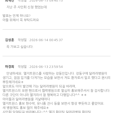
최혁진
작성일 : 2026-06-15 09:40:15
지난 주 사인회 신청 했었는데
발표는 언제 하나요?
아들 위해서 꼭 부탁드려요
김성훈
작성일 : 2026-06-14 00:45:37
꼭 가보고 싶습니다.
마경희
작성일 : 2026-06-13 23:59:54
안녕하세요. 엘지트윈스를 사랑하는 강동인입니다. 강동구에 달려라병원이
생기고, 점점 입지를 다져가는 모습을 보면서 저도 환자로서 일조 했다고 괜시리
뿌듯해지네요ㅎ
앞으로도 더더 발전해 가는 달려라병원이 되길 바라며,
엘지트윈스의 오랜 팬으로서 협력병원으로 열심히 홍보해주셔서 참 감사합니다.
다른 구단이 아니라 엘지라서 참 행복하고 다행입니다^^ ㅎㅎ
아이들과 달려라병원을 지날때마다
엘지트윈스 홍보 현수막, 유니폼 전시 등을 보면서 항상 뿌듯하고 좋았어요.
새 병원에도 홍보 많이 해주세요ㅎ
사인회 당첨되길 바라봅니다~^^ 엘지 화이팅 달려라병원 화이팅