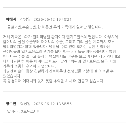
이혜지
작성일 : 2026-06-12 19:48:21
골절 4번,수술 3번.한 해동안 우리 가족에게 일어난 일입니다.
저희 가족은 3대가 달려라병원 환자이자 엘지트윈스의 팬입니다. 아부지와
할머니의 골절 수술부터 어머니의 수술, 그리고 저의 골절 치료까지 모두
달려라병원과 함께 했습니다. 병원을 수도 없이 오가는 동안 친절하신
선생님들과 엘지트윈스의 경기를 보며 힘든 시간들을 버텨냈습니다. 특히
어머니는 수술 끝나고 올라온 병실에서도 야구를 보고 계시던 게 기억나네요.
다사다난한 한 해를 이겨내고 어느새 달려라병원과 엘지트윈스 모두 저희
가족의 소중한 추억이 되었습니다.
과잉진료 없이 항상 친절하게 진료해주신 선생님들 덕분에 잘 이겨낼 수
있었습니다!
꼭 당첨되어 어머니와 잊지 못할 추억을 하나 더 만들고 싶습니다.
정수진
작성일 : 2026-06-12 18:58:55
달려라 LG트윈스!!!!