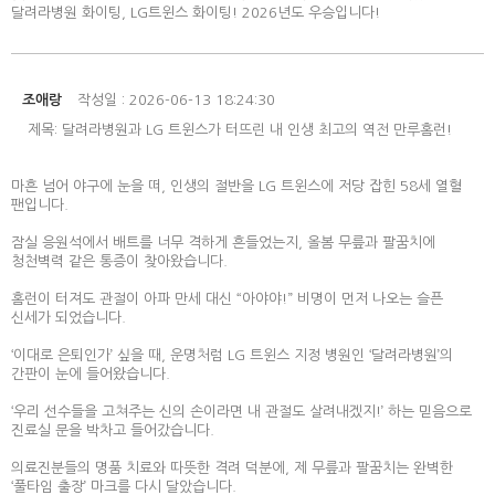
달려라병원 화이팅, LG트윈스 화이팅! 2026년도 우승입니다!
조애랑
작성일 : 2026-06-13 18:24:30
제목: 달려라병원과 LG 트윈스가 터뜨린 내 인생 최고의 역전 만루홈런!
마흔 넘어 야구에 눈을 떠, 인생의 절반을 LG 트윈스에 저당 잡힌 58세 열혈
팬입니다.
잠실 응원석에서 배트를 너무 격하게 흔들었는지, 올봄 무릎과 팔꿈치에
청천벽력 같은 통증이 찾아왔습니다.
홈런이 터져도 관절이 아파 만세 대신 “아야야!” 비명이 먼저 나오는 슬픈
신세가 되었습니다.
‘이대로 은퇴인가’ 싶을 때, 운명처럼 LG 트윈스 지정 병원인 ‘달려라병원’의
간판이 눈에 들어왔습니다.
‘우리 선수들을 고쳐주는 신의 손이라면 내 관절도 살려내겠지!’ 하는 믿음으로
진료실 문을 박차고 들어갔습니다.
의료진분들의 명품 치료와 따뜻한 격려 덕분에, 제 무릎과 팔꿈치는 완벽한
‘풀타임 출장’ 마크를 다시 달았습니다.