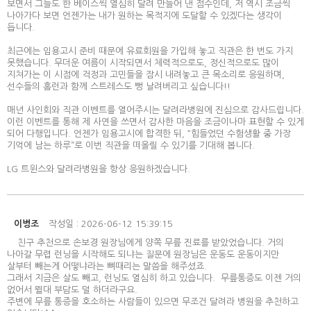
보면서 그들도 한 베이스씩 열심히 달려 만들어 낸 점수인데, 저 역시 조금씩
나아가다 보면 언젠가는 내가 원하는 목적지에 도달할 수 있겠다는 생각이
듭니다.
최근에는 임용고시 준비 때문에 유료회원을 가입해 놓고 직관은 한 번도 가지
못했습니다. 무더운 여름이 시작되면서 체력적으로도, 정신적으로도 많이
지쳐가는 이 시점에 걱정과 고민들을 잠시 내려놓고 큰 목소리로 응원하며,
선수들의 홈런과 함께 스트레스도 뻥 날려버리고 싶습니다!!
매년 사인회와 직관 이벤트를 열어주시는 달려라병원에 진심으로 감사드립니다.
이런 이벤트를 통해 제 사연을 쓰면서 감사한 마음을 조금이나마 표현할 수 있게
되어 다행입니다. 언젠가 임용고시에 합격한 뒤, “힘들었던 수험생활 중 가장
기억에 남는 하루”로 이번 직관을 떠올릴 수 있기를 기대해 봅니다.
LG 트윈스와 달려라병원을 항상 응원하겠습니다.
이병조
작성일 : 2026-06-12 15:39:15
친구 추천으로 손보경 원장님에게 양쪽 무릎 진료를 받았었습니다. 거의
나아갈 무렵 런닝을 시작해도 되냐는 질문에 원장님은 운동도 운동이지만
살부터 빼는게 어떻냐라는 뼈때리는 말씀을 해주셨죠.
그래서 지금은 살도 빼고, 런닝도 열심히 하고 있습니다. 무릎통증도 이젠 거의
없어서 뛸대 부담도 덜 하더라구요.
주변에 무릎 통증을 호소하는 사람들이 있으면 무조건 달려라 병원을 추천하고