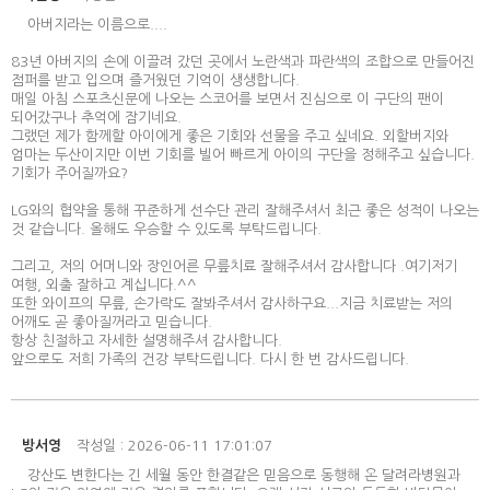
아버지라는 이름으로....
83년 아버지의 손에 이끌려 갔던 곳에서 노란색과 파란색의 조합으로 만들어진
점퍼를 받고 입으며 즐거웠던 기억이 생생합니다.
매일 아침 스포츠신문에 나오는 스코어를 보면서 진심으로 이 구단의 팬이
되어갔구나 추억에 잠기네요.
그랬던 제가 함께할 아이에게 좋은 기회와 선물을 주고 싶네요. 외할버지와
엄마는 두산이지만 이번 기회를 빌어 빠르게 아이의 구단을 정해주고 싶습니다.
기회가 주어질까요?
LG와의 협약을 통해 꾸준하게 선수단 관리 잘해주셔서 최근 좋은 성적이 나오는
것 같습니다. 올해도 우승할 수 있도록 부탁드립니다.
그리고, 저의 어머니와 장인어른 무릎치료 잘해주셔서 감사합니다 .여기저기
여행, 외출 잘하고 계십니다.^^
또한 와이프의 무릎, 손가락도 잘봐주셔서 감사하구요...지금 치료받는 저의
어깨도 곧 좋아질꺼라고 믿습니다.
항상 친절하고 자세한 설명해주셔 감사합니다.
앞으로도 저희 가족의 건강 부탁드립니다. 다시 한 번 감사드립니다.
방서영
작성일 : 2026-06-11 17:01:07
강산도 변한다는 긴 세월 동안 한결같은 믿음으로 동행해 온 달려라병원과