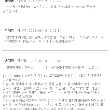
문명순
작성일 : 2026-06-10 12:04:52
손보경 선생님 항상 감사합니다 항상 친절하게 잘 보살펴 주셨서
감사합니디
박채영
작성일 : 2026-06-10 12:03:41
암투병중에 저를 살아갈수있게해줌 엘지트윈스 야구 ...덕에 잘이겨냇어요
~^^이벤트소식에달려왓어요 저에게도 행운이올까요?
송채원
작성일 : 2026-06-10 11:42:02
할아버지부터 부모님, 그리고 3대 째 달려라 병원 진료를 보고 있습니다!
1982년 mbc 청룡부터 시작된 LG 트윈스와의 인연은 손녀딸인 저에게까지
이어졌는데요.
사범대학 졸업하기 전, 내년부터는 중등 임용고시를 준비하는 임용고시생이
됩니다. 취업도 준비하고 있고 제가 좋아하는 엘지 트윈스와의 협력 병원이
되면서 병원에서도 엘지의 기운을 느끼고... 진료 받고 와서도 야구장에서
엘지의 기운을 느끼고!
특히나 올해 잠실 야구장이 마지막인 만큼 티켓팅 열기가 달아올라 웬만한 경기
직관하기 매우 어렵더라구요... 또한 이제 곧 다가오는 시험에 맞추어 경기를
보러 갈 수 있는 날이 매우 없다보니 매우 속상하고 아쉽습니다.