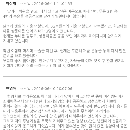
이상철
작성일 : 2026-06-11 11:04:53
달려라 병원을 믿고, 다시 달리고 싶은 마음으로 어깨 1번, 무릎 3번 총
4번의 수술을 성공적으로 달려라 병원에서마쳤습니다.
달려라 병원의 기운 덕분인지, LG트윈스의 기운 덕분인지 모르겠지만, 최근에는
아들 쌍둥이를 얻어 자녀가 3명이 되었습니다.
현재는 누나를 필두로, 쌍둥이들은 공을 보면 이리저리 뛰어다니며 활기차게
지내고 있습니다.
작년 이맘때 마지막 수술을 마친 후, 현재는 꾸준히 재활 운동을 통해 다시 달릴
준비를 하고 있습니다.
무릎이 좋지 않아 많이 안아주지 못했지만, 자녀들의 생애 첫 야구 관람 경기의
기회가 된다면 정말 뜻깊은 시간이 될 것 같습니다.
인영애
작성일 : 2026-06-10 20:07:06
항암치료 부작용으로 허리와 다리가 많이 아파 고생하던 중에 아산병원에서
소개해주셔서 달려라병원에 오게되었습니다.꼼꼼하고 정성스럽게 치료해
주셔서 훨씬 나아졌고, 앞으로 남은 치료에도 도움이 많이 될것같습니다. 용기를
내게 도움주셔서 정말 감사드립니다. 제가 병원을 무서워하고 꺼리는
편이었는데, 병원의 입구부터 참 친절하게 대해주셔서 안심이 되었습니다.
그리고 저의 투병과정을 묵묵히 지켜주고 있는 평생 LG팬인 남편에게 선물하고
싶어 이렇게 응모하게 되었습니다. 제가 할수있는 것이 많치 않은 상황에서 좋은