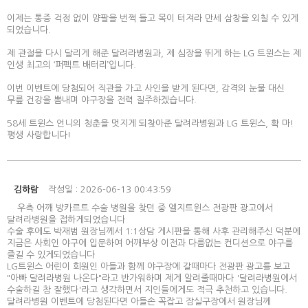
이제는 통증 걱정 없이 양팔을 번쩍 들고 목이 터져라 만세 삼창을 외칠 수 있게
되었습니다.
제 관절을 다시 달리게 해준 달려라병원과, 제 심장을 뛰게 하는 LG 트윈스는 제
인생 최고의 ‘퍼펙트 배터리’입니다.
이번 이벤트에 당첨되어 직관을 가고 사인을 받게 된다면, 감격의 눈물 대신
무릎 건강을 뽐내며 야구장을 전력 질주하겠습니다.
58세 트윈스 언니의 청춘을 멋지게 되찾아준 달려라병원과 LG 트윈스, 확 마!
평생 사랑합니다!
김하람
작성일 : 2026-06-13 00:43:59
우측 어깨 방카르트 수술 병원을 찾던 중 엘지트윈스 전광판 광고에서
달려라병원을 접하게되었습니다
수술 후에도 박재범 원장님께서 1:1상담 게시판을 통해 사후 관리해주신 덕분에
지금은 사회인 야구에 입문하여 어깨부상 이전과 다름없는 컨디션으로 야구를
즐길 수 있게되었습니다
LG트윈스 어린이 회원인 아들과 함께 야구장에 갈때마다 전광판 광고를 보고
"아빠 달려라병원 나온다"라고 반가워하며 제게 알려줄때마다 '달려라병원에서
수술하길 참 잘했다'라고 생각하면서 지인들에게도 적극 추천하고 있습니다.
달려라병원 이벤트에 당첨된다면 아들손 꼭잡고 잠실구장에서 원장님께