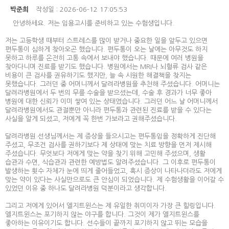
박준희
작성일 : 2026-06-12 17:05:53
안녕하세요. 저는 임용고시를 준비하고 있는 수험생입니다.
저는 고등학생 때부터 스트레스를 많이 받거나 중요한 일을 앞두고 있으면
편두통이 심하게 찾아오곤 했습니다. 편두통이 오는 날에는 아무것도 하지
못하고 하루를 온전히 고통 속에서 보내야 했습니다. 때문에 여러 병원을
찾아다니며 진료를 받기도 했습니다. 병원에서는 MRI나 뇌혈류 검사 같은
비용이 큰 검사를 권유하기도 했지만, 늘 속 시원한 해결책을 찾지는
못했습니다. 그러던 중 어머니께서 달려라병원을 추천해 주셨습니다. 어머니는
달려라병원에서 두 번의 무릎 수술을 받으셨는데, 수술 후 경과가 너무 좋아
병원에 대한 신뢰가 이미 쌓여 있는 상태였습니다. 그러던 어느 날 어머니께서
달려라병원에서도 관절뿐만 아니라 편두통과 관련된 진료를 받을 수 있다는
사실을 알게 되셨고, 저에게 꼭 한번 가보라고 권해주셨습니다.
달려라병원 선생님께서는 제 증상을 들으시고는 편두통임을 정확하게 진단해
주셨고, 무조건 검사를 권하기보다 제 상태에 맞는 치료 방향을 먼저 제시해
주셨습니다. 무엇보다 저에게 맞는 약을 찾기 위해 고민해 주셨으며, 생활
습관과 수면, 식습관과 관련한 예방법도 알려주셨습니다. 그 이후로 편두통이
발생하는 횟수 자체가 눈에 띄게 줄어들었고, 혹시 증상이 나타나더라도 저에게
맞는 약이 있다는 사실만으로도 큰 안심이 되었습니다. 제 수험생활을 이어갈 수
있었던 이유 중 하나도 달려라병원 덕분이라고 생각합니다.
그리고 저에게 있어서 엘지트윈스는 제 유일한 취미이자 가장 큰 힐링입니다.
엘지트윈스는 포기하지 않는 야구를 합니다. 그것이 제가 엘지트윈스를
좋아하는 이유이기도 합니다. 선수들이 끝까지 포기하지 않고 뛰는 모습을