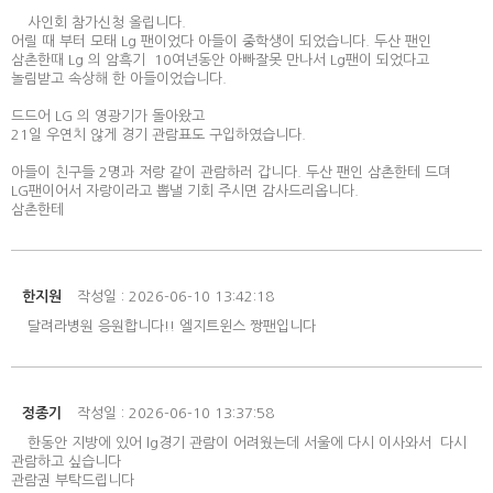
사인회 참가신청 올립니다.
어릴 때 부터 모태 Lg 팬이었다 아들이 중학생이 되었습니다. 두산 팬인
삼촌한때 Lg 의 암흑기 10여년동안 아빠잘못 만나서 Lg팬이 되었다고
놀림받고 속상해 한 아들이었습니다.
드드어 LG 의 영광기가 돌아왔고
21일 우연치 않게 경기 관람표도 구입하였습니다.
아들이 친구들 2명과 저랑 같이 관람하러 갑니다. 두산 팬인 삼촌한테 드뎌
LG팬이어서 자랑이라고 뽑낼 기회 주시면 감사드리옵니다.
삼촌한테
한지원
작성일 : 2026-06-10 13:42:18
달려라병원 응원합니다!! 엘지트윈스 짱팬입니다
정종기
작성일 : 2026-06-10 13:37:58
한동안 지방에 있어 lg경기 관람이 어려웠는데 서울에 다시 이사와서 다시
관람하고 싶습니다
관람권 부탁드립니다