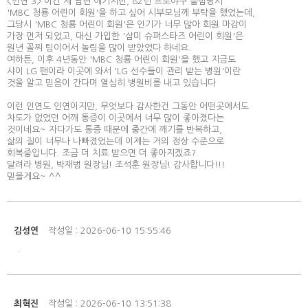
<인연 3> 이건 제 남편 얘기지만, 82년 프로야구 출범당시
'MBC 청룡 어린이 회원'을 하고 싶어 시부모님께 부탁을 했었는데,
그당시 'MBC 청룡 어린이 회원'은 인기가 너무 많아 회원 마감이
가장 먼저 되었고, 대신 가입한 '삼미 슈퍼스타즈 어린이 회원'은
원년 꼴찌 팀이어서 놀림을 많이 받았었다 하네요.
여하튼, 이후 4년동안 'MBC 청룡 어린이 회원'을 했고 지금도
샤이 LG 팬이라 이곳에 와서 'LG 선수들이 관리 받는 병원'이란
것을 알고 믿음이 간다며 열심히 병원비를 내고 있습니다
이런 인연도 인연이지만, 무엇보다 감사한건 그동안 어떤곳에서도
차도가 없었던 어깨 통증이 이곳에서 너무 많이 좋아졌다는
것이네요~ 자다가도 통증 때문에 중간에 깨기를 반복하고,
삶의 질이 너무나 나빠졌었는데 이제는 거의 정상 수준으로
회복중입니다. 조금 더 치료 받으면 더 좋아지겠죠?
달려라 병원, 박재범 원장님! 조석훈 원장님! 감사합니다!!!
믿을게요~ ^^
김성연
작성일 : 2026-06-10 15:55:46
.
최혁진
작성일 : 2026-06-10 13:51:38