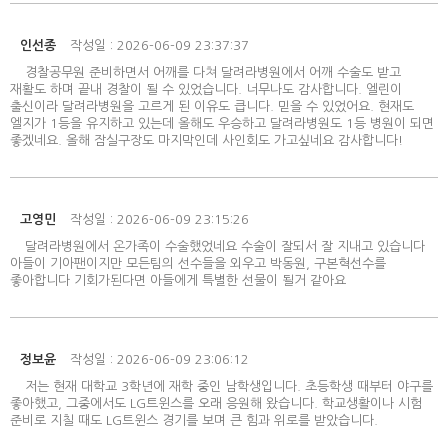
인선종
작성일 : 2026-06-09 23:37:37
경찰공무원 준비하면서 어깨를 다쳐 달려라병원에서 어깨 수술도 받고
재활도 하며 끝내 경찰이 될 수 있었습니다. 너무나도 감사합니다. 엘린이
출신이라 달려라병원을 고르게 된 이유도 큽니다. 믿을 수 있었어요. 현재도
엘지가 1등을 유지하고 있는데 올해도 우승하고 달려라병원도 1등 병원이 되면
좋겠네요. 올해 잠실구장도 마지막인데 사인회도 가고싶네요 감사합니다!
고영민
작성일 : 2026-06-09 23:15:26
달려라병원에서 온가족이 수술했었네요 수술이 잘되서 잘 지내고 있습니다
아들이 기아팬이지만 모든팀의 선수들을 외우고 박동원, 구본혁선수를
좋아합니다 기회가된다면 아들에게 특별한 선물이 될거 같아요
정보윤
작성일 : 2026-06-09 23:06:12
저는 현재 대학교 3학년에 재학 중인 남학생입니다. 초등학생 때부터 야구를
좋아했고, 그중에서도 LG트윈스를 오래 응원해 왔습니다. 학교생활이나 시험
준비로 지칠 때도 LG트윈스 경기를 보며 큰 힘과 위로를 받았습니다.