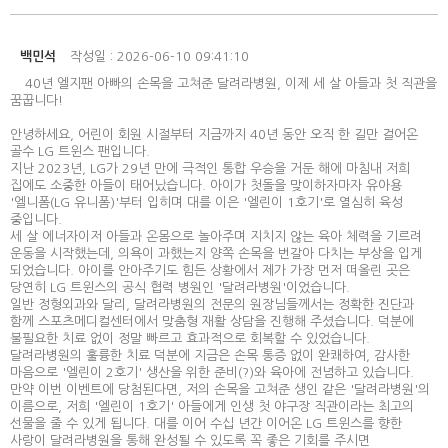
백민석
작성일 : 2026-06-10 09:41:10
40년 엘지팬 아빠의 손목을 고쳐준 달려라병원, 이제 세 살 아들과 첫 직관을
꿈꿉니다!
안녕하세요, 어린이 회원 시절부터 지금까지 40년 동안 오직 한 길만 걸어온
골수 LG 트윈스 팬입니다.
​지난 2023년, LG가 29년 만에 극적인 통합 우승을 거둔 해에 마침내 저희
집에도 소중한 아들이 태어났습니다. 아이가 첫돌을 맞이하자마자 유아용
'엘니폼(LG 유니폼)'부터 입히며 대를 이은 '엘린이 1호기'로 열심히 육성
중입니다.
​세 살 에너자이저 아들과 온몸으로 놀아주며 지치지 않는 육아 체력을 기르려
운동을 시작했는데, 의욕이 과했는지 양쪽 손목을 번갈아 다치는 부상을 입게
되었습니다. 아이를 안아주기도 힘든 상황에서 제가 가장 먼저 떠올린 곳은
당연히 LG 트윈스의 공식 협력 병원인 '달려라병원'이었습니다.
​일반 정형외과와 달리, 달려라병원의 전문의 원장님들께서는 정확한 진단과
함께 스포츠메디컬센터에서 맞춤형 재활 상담을 진행해 주셨습니다. 덕분에
불필요한 치료 없이 정말 빠르고 효과적으로 회복할 수 있었습니다.
​달려라병원의 훌륭한 치료 덕분에 지금은 손목 통증 없이 완쾌하여, 감사한
마음으로 '엘린이 2호기' 생산을 위한 준비(?)와 육아에 전념하고 있습니다.
​만약 이번 이벤트에 당첨된다면, 저의 손목을 고쳐준 생인 같은 '달려라병원'의
이름으로, 저희 '엘린이 1호기' 아들에게 인생 첫 야구장 직관이라는 최고의
선물을 줄 수 있게 됩니다. 대를 이어 수십 년간 이어온 LG 트윈스를 향한
사랑이 달려라병원을 통해 완성될 수 있도록 꼭 좋은 기회를 주시면