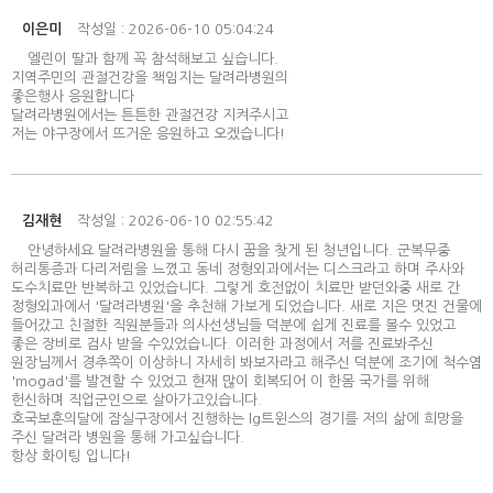
이은미
작성일 : 2026-06-10 05:04:24
엘린이 딸과 함께 꼭 참석해보고 싶습니다.
지역주민의 관절건강을 책임지는 달려라병원의
좋은행사 응원합니다
달려라병원에서는 튼튼한 관절건강 지켜주시고
저는 야구장에서 뜨거운 응원하고 오겠습니다!
김재현
작성일 : 2026-06-10 02:55:42
안녕하세요 달려라병원을 통해 다시 꿈을 찾게 된 청년입니다. 군복무중
허리통증과 다리저림을 느꼈고 동네 정형외과에서는 디스크라고 하며 주사와
도수치료만 반복하고 있었습니다. 그렇게 호전없이 치료만 받던와중 새로 간
정형외과에서 '달려라병원'을 추천해 가보게 되었습니다. 새로 지은 멋진 건물에
들어갔고 친절한 직원분들과 의사선생님들 덕분에 쉽게 진료를 볼수 있었고
좋은 장비로 검사 받을 수있었습니다. 이러한 과정에서 저를 진료봐주신
원장님께서 경추쪽이 이상하니 자세히 봐보자라고 해주신 덕분에 조기에 척수염
'mogad'를 발견할 수 있었고 현재 많이 회복되어 이 한몸 국가를 위해
헌신하며 직업군인으로 살아가고있습니다.
호국보훈의달에 잠실구장에서 진행하는 lg트윈스의 경기를 저의 삶에 희망을
주신 달려라 병원을 통해 가고싶습니다.
항상 화이팅 입니다!