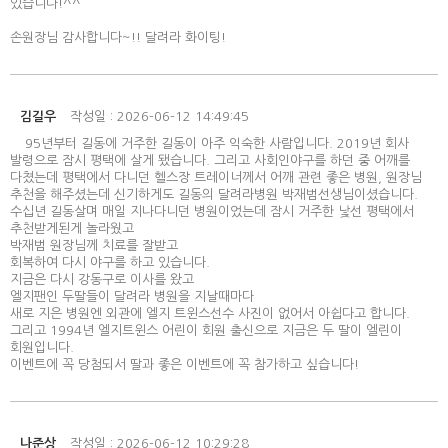
있습니다!^^
손원장님 감사합니다~!! 달려라 화이팅!
김길우
작성일 : 2026-06-12 14:49:45
95년부터 길동에 거주한 길동이 아주 익숙한 사람입니다. 2019년 회사
발령으로 잠시 평택에 살게 됐습니다. 그리고 사회인야구를 하던 중 어깨를
다쳤는데 평택에서 다니던 헬스장 트레이너께서 어깨 관련 좋은 병원, 원장님
추천을 해주셨는데 신기하게도 길동의 달려라병원 박재범선생님이셨습니다.
수십년 길동살며 매일 지나다니던 병원이었는데 잠시 거주한 낯선 평택에서
추천받게된게 놀라웠고
박재범 원장님께 치료를 잘받고
회복하여 다시 야구를 하고 있습니다.
지금은 다시 강동구로 이사를 왔고
엘지팬인 두딸들이 달려라 병원을 지날때마다
새로 지은 병원엔 외관에 엘지 트윈스선수 사진이 없어서 아쉽다고 합니다.
그리고 1994년 엘지트윈스 어린이 회원 출신으로 지금은 두 딸이 엘린이
회원입니다.
이벤트에 꼭 당첨되서 딸과 좋은 이벤트에 꼭 참가하고 싶습니다!
나준상
작성일 : 2026-06-12 10:29:28