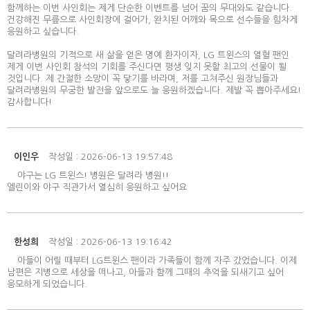
함께하는 이번 사인회는 제게 단순한 이벤트를 넘어 꿈의 무대와도 같습니다.
건강해진 무릎으로 사인회장에 걸어가, 완치된 어깨와 목으로 선수들을 힘차게
응원하고 싶습니다.
달려라병원의 기적으로 새 삶을 얻은 명예 환자이자, LG 트윈스의 열혈 팬인
제게 이번 사인회 참석의 기회를 주신다면 평생 잊지 못할 최고의 선물이 될
것입니다. 제 간절한 소망이 꼭 닿기를 바라며, 저를 고쳐주신 원장님들과
달려라병원의 무궁한 발전을 앞으로도 늘 응원하겠습니다. 제발 꼭 뽑아주세요!
감사합니다!
이인우
작성일 : 2026-06-13 19:57:48
야구는 LG 트윈스! 병원은 달려라 병원!!
엘린이와 야구 직관가서 열심히 응원하고 싶어요
한성희
작성일 : 2026-06-13 19:16:42
아들이 어릴 때부터 LG트윈스 팬이라 가족들이 함께 자주 갔었습니다. 이제
남편은 지병으로 세상을 떠나고, 아들과 함께 그때의 추억을 되새기고 싶어
응모하게 되었습니다.