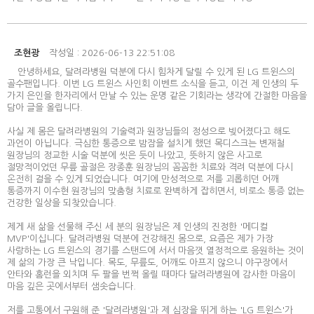
조현광
작성일 : 2026-06-13 22:51:08
안녕하세요, 달려라병원 덕분에 다시 힘차게 달릴 수 있게 된 LG 트윈스의
골수팬입니다. 이번 LG 트윈스 사인회 이벤트 소식을 듣고, 이건 제 인생의 두
가지 은인을 한자리에서 만날 수 있는 운명 같은 기회라는 생각에 간절한 마음을
담아 글을 올립니다.
사실 제 몸은 달려라병원의 기술력과 원장님들의 정성으로 빚어졌다고 해도
과언이 아닙니다. 극심한 통증으로 밤잠을 설치게 했던 목디스크는 변재철
원장님의 정교한 시술 덕분에 씻은 듯이 나았고, 뜻하지 않은 사고로
절망적이었던 무릎 골절은 장종훈 원장님의 꼼꼼한 치료와 격려 덕분에 다시
온전히 걸을 수 있게 되었습니다. 여기에 만성적으로 저를 괴롭히던 어깨
통증까지 이수현 원장님의 맞춤형 치료로 완벽하게 잡히면서, 비로소 통증 없는
건강한 일상을 되찾았습니다.
제게 새 삶을 선물해 주신 세 분의 원장님은 제 인생의 진정한 '메디컬
MVP'이십니다. 달려라병원 덕분에 건강해진 몸으로, 요즘은 제가 가장
사랑하는 LG 트윈스의 경기를 스탠드에 서서 마음껏 열정적으로 응원하는 것이
제 삶의 가장 큰 낙입니다. 목도, 무릎도, 어깨도 아프지 않으니 야구장에서
안타와 홈런을 외치며 두 팔을 번쩍 올릴 때마다 달려라병원에 감사한 마음이
마음 깊은 곳에서부터 샘솟습니다.
저를 고통에서 구원해 준 '달려라병원'과 제 심장을 뛰게 하는 'LG 트윈스'가