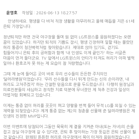
윤영호
작성일 : 2026-06-13 18:27:57
안녕하세요. 평생을 다 바쳐 직장 생활을 마무리하고 올해 매듭을 지은 61세
은퇴 가장입니다.
정년퇴직만 하면 전국 야구장을 돌며 원 없이 LG트윈스를 응원하겠다는 오랜
꿈이 있었습니다. 하지만 퇴직의 기쁨도 잠시, 평생 긴장하며 일할 때는 몰랐던
허리 통증이 청천벽력처럼 찾아왔습니다. 제대로 앉아 있기도, 걷기도
힘들어지니 은퇴 후의 공허함과 함께 '내 인생도 이제 끝인가' 하는 서글픈
마음이 먼저 들더군요. TV 앞에서 LG트윈스의 안타가 터져도 허리가 아파 벌떡
일어나 환호조차 못 하는 제 모습이 참 처량했습니다.
그때 제 눈에 들어온 곳이 바로 우리 선수들의 든든한 주치의인
‘달려라병원’이었습니다. ‘우리 선수들을 다시 뛰게 만드는 신의 손이라면, 내
허리도 고쳐주겠지’ 하는 간절한 믿음으로 문을 두드렸습니다. 다행히 원장님과
의료진분들의 세심하고 정직한 치료 덕분에 무너졌던 제 척추 건강과 일상이
마법처럼 회복되고 있습니다.
이제는 통증 없이 허리를 꼿꼿이 펴고 양팔을 번쩍 들어 무적 LG를 외칠 수 있는
체력을 되찾았습니다! 제게 통증 없는 제2의 청춘을 선물해 준 달려라병원은 제
인생의 진정한 MVP입니다.
이번 이벤트에 당첨되어 그동안 묵묵히 제 곁을 지켜준 아내(또는 자녀)의 손을
잡고 잠실 야구장에 갈 수 있다면, 은퇴 후 맞이하는 가장 뜻깊은 은퇴 선물이 될
것 같습니다. 완쾌된 튼튼한 허리로 야구장에서 목이 터져라 응원하겠습니다.