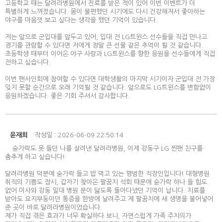
고등학교 때는 달려라병원에서 진료를 받은 적이 있어 이번 이벤트가 더
특별하게 느껴졌습니다. 몸이 불편했던 시기에도 다시 건강해져서 좋아하는
야구를 마음껏 보고 싶다는 생각을 했던 기억이 있습니다.
저는 앞으로 군입대를 앞두고 있어, 입대 전 LG트윈스 선수들을 직접 만나고
경기를 관람할 수 있다면 저에게 정말 큰 선물 같은 추억이 될 것 같습니다.
초등학생 때부터 이어온 야구 사랑과 LG트윈스를 향한 응원을 선수들에게 직접
전하고 싶습니다.
이번 팬사인회에 참여할 수 있다면 대학생활의 마지막 시기이자 군입대 전 가장
잊지 못할 순간으로 오래 기억될 것 같습니다. 앞으로도 LG트윈스를 변함없이
응원하겠습니다. 좋은 기회 주셔서 감사합니다.
윤재희
작성일 : 2026-06-09 22:50:14
숟가락도 못 들던 나를 살려낸 달려라병원, 이제 강동구 LG 찐팬 친구를
춤추게 하고 싶습니다!
달려라병원 덕분에 숟가락 들고 밥 먹고 있는 평범한 직장인입니다! 대형병원
취직의 기쁨도 잠시, 갑자기 찾아온 팔꿈치 석회 때문에 숟가락 하나 들 힘도
없어 미사와 강동 일대 병원 문이 닳도록 돌아다녔던 기억이 납니다. 치료를
받아도 요지부동이던 통증을 한방에 날려주고 제 팔꿈치에 새 생명을 불어넣어
준 곳이 바로 달려라병원이었습니다.
​제가 직접 겪은 효과가 너무 확실하다 보니, 자연스럽게 가족 주치의가