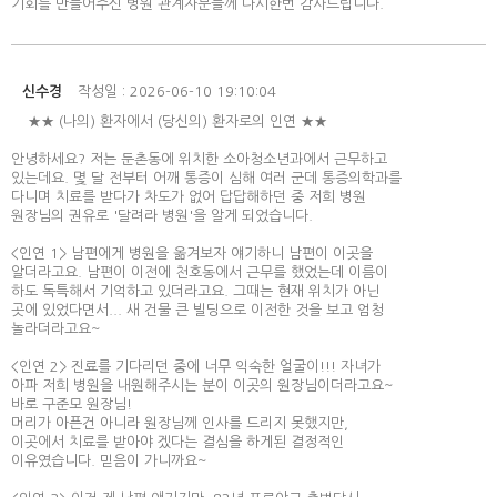
기회를 만들어주신 병원 관계자분들께 다시한번 감사드립니다.
신수경
작성일 : 2026-06-10 19:10:04
★★ (나의) 환자에서 (당신의) 환자로의 인연 ★★
안녕하세요? 저는 둔촌동에 위치한 소아청소년과에서 근무하고
있는데요. 몇 달 전부터 어깨 통증이 심해 여러 군데 통증의학과를
다니며 치료를 받다가 차도가 없어 답답해하던 중 저희 병원
원장님의 권유로 '달려라 병원'을 알게 되었습니다.
<인연 1> 남편에게 병원을 옮겨보자 얘기하니 남편이 이곳을
알더라고요. 남편이 이전에 천호동에서 근무를 했었는데 이름이
하도 독특해서 기억하고 있더라고요. 그때는 현재 위치가 아닌
곳에 있었다면서... 새 건물 큰 빌딩으로 이전한 것을 보고 엄청
놀라더라고요~
<인연 2> 진료를 기다리던 중에 너무 익숙한 얼굴이!!! 자녀가
아파 저희 병원을 내원해주시는 분이 이곳의 원장님이더라고요~
바로 구준모 원장님!
머리가 아픈건 아니라 원장님께 인사를 드리지 못했지만,
이곳에서 치료를 받아야 겠다는 결심을 하게된 결정적인
이유였습니다. 믿음이 가니까요~