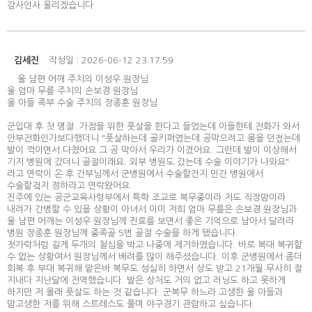
감사인사 올리겠습니다
김세진
작성일 : 2026-06-12 23:17:59
울 남편 어깨 주치의 이성우 원장님
울 엄마 무릎 주치의 손보경 원장님
울 아들 족부 수술 주치의 장종훈 원장님
군입대 후 첫 명절..가점을 위한 풋살을 한다고 들었는데 아들한테 전화가 와서
안부전화인가보다했더니 "풋살하는데 골키퍼였는데 공막으려고 몸을 던젔는데
발이 꺽이면서 다쳤어요 그 공 막아서 우리가 이겼어요. 그런데 발이 이상해서
기지 병원에 갔더니 골절이래요. 외부 병원도 갔는데 수술 이야기가 나와요"
라고 연락이 온 후 간부님께서 군병원에서 수술할건지 민간 병원에서
수술할겈지 정하라고 연락왔어요.
진주에 있는 공군교육사령부에서 특학 조교로 복무중이라 저도 직장맘이라
내려가 간병할 수 있을 상황이 아녀서 이미 저희 엄마 무릎은 손보경 원장님과
울 남편 어깨는 이성우 원장님께 진료를 보면서 좋은 기억으로 남아서 달려라
병원 장종훈 원장님께 중족골 5번 골절 수술을 하게 됐습니다.
젓가락처럼 길게 두개의 철심을 박고 나중에 제거하였습니다. 바로 복대 복귀할
수 없는 상황여서 원장님께서 배려를 많이 해주셨습니다. 이후 군병원에서 좀더
회복 후 부대 복귀해 맡은바 복무도 성실히 하면서 상도 받고 21개월 무사히 잘
지내다 지난달에 전역했습니다. 발은 상처도 거의 없고 러닝도 하고 못하게
하지만 저 몰래 풋살도 하는 것 같습니다. 군복무 하느라 고생한 울 아들과
맘고생한 저를 위해 스트레스도 풀며 야구경기 관람하고 싶습니다.