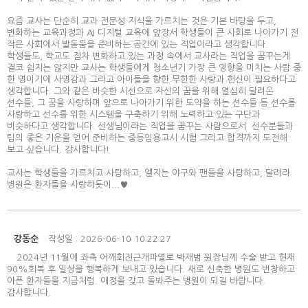
요즘 교사는 단순히 교과 전문성 지식을 가르치는 것은 기본 바탕을 두고,
변화하는 교육과정과 AI 디지털 교육에 앞장서 학생들이 큰 사회로 나아가기 전
작은 사회에서 발돋움을 준비하는 공간에 있는 직업이라고 생각합니다.
학생들도, 학교도 점차 변화하고 있는 과정 속에서 교사라는 직업을 꿈꾸는게
결코 쉽지는 않지만 교사는 학생들에게 청소년기 가장 큰 영향을 미치는 사람 중
한 명이기에 사명감과 그리고 아이들을 향한 무한한 사랑과 헌신이 필요하다고
생각합니다. 그와 같은 비슷한 시선으로 자신의 꿈을 위해 열심히 달려온
선수들, 그 꿈을 사랑하며 앞으로 나아가기 위한 도약을 하는 선수들 등 선수를
사랑하고 선수를 위한 시스템을 구축하기 위해 노력하고 있는 구단과
비슷하다고 생각합니다. 선생님이라는 직업을 꿈꾸는 사람으로서 선수분들과
팀의 좋은 기운을 얻어 준비하는 중등임용고시 시험 그리고 합격까지 도전해
보고 싶습니다. 감사합니다!
교사는 학생들을 가르치고 사랑하고, 엘지는 야구와 팬들을 사랑하고, 달려라
병원은 환자들을 사랑하듯이...♥
강동순
작성일 : 2026-06-10 10:22:27
2024년 11월에 좌측 어깨회전근개파열로 박재범 원장님께 수술 받고 현재
90%회복 후 일상을 행복하게 보내고 있습니다. 새로 신축한 병원도 번창하고
아픈 환자들을 지금처럼. 애정을 갖고 돌봐주는 병원이 되길 바랍니다.
감사합니다.