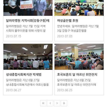
전달이 강동구 주변의 어려운
이웃들에게 도움이 되길 바라며
훈훈한 미담이 돼 지역사회 내 나눔
문화가 확산되길 바랍니다^^
달려라병원 지역사회(강동구청)에
여성골든벨 후원
사랑의 쌀 1500kg 기부
달려라병원은 지난 7월 15일 지역
안녕하세요. 달려라병원은 지난 7월
사회의 불우이웃을 위해 사랑의 쌀
3일 강동구 여성골든벨을
1500kg을 기부했습니다.
후원했습니다.
2013.07.15
2013.07.03
강동구청에 쌀 750kg과
성내종합사회복지관에 750kg을
전달했으며, 기부된 해당 쌀은
저소득층에 기부됐습니다. 사랑의 쌀
전달이 강동구 주변의 어려운
이웃들에게 도움이 되길 바라며
훈훈한 미담이 돼 지역사회 내 나눔
문화가 확산되길 바랍니다^^
성내종합사회복지관 박재범
호국보훈의 달 어르신 위안잔치
원장님 의료강의 봉사
식사대접 후원
달려라병원은 지난 6월 27일
달려라병원은 지난 6월 25일
성내종합사회복지관에서 어르신들을
호국보훈의 달 어르신 위안잔치에
대상으로 어깨 의료강의 봉사를
식사대접을 후원했습니다.
2013.06.27
2013.06.25
진행했습니다. 어깨가 아프신
환자분들에게 어깨 운동법과
관리법에 대해 자세히 설명하고