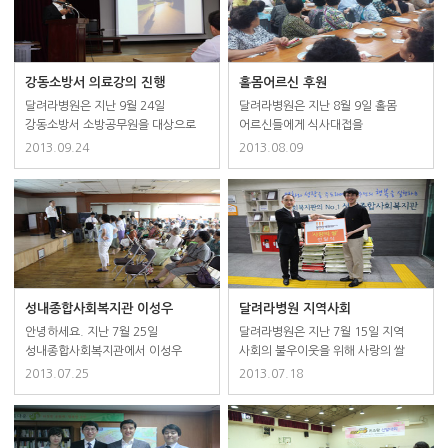
주기 위해 마련했습니다. 총
관심과 호응 속에 진행되었습니다.
100여명의 올림픽공원 스포츠센터
직원들이 참석하여 많은 관심과 호응
속에 진행되었습니다.
강동소방서 의료강의 진행
홀몸어르신 후원
달려라병원은 지난 9월 24일
달려라병원은 지난 8월 9일 홀몸
강동소방서 소방공무원을 대상으로
어르신들에게 식사대접을
척추 건강강의를 진행했습니다. 이
후원했습니다.
2013.09.24
2013.08.09
자리는 국민의 안전을 위해 힘쓰는
소방서 직원들의 척추 관절 건강에
도움을 주기 위해 마련했습니다. 총
80여명의 소방공무원들이 참석한
이날 평소 궁금하던 척추 건강에
다양한 질문을 하는 등 높은 관심과
호응 속에 성활리에 진행됐습니다.
위험한 여건 속에서도 묵묵히
성내종합사회복지관 이성우
달려라병원 지역사회
지역사회를 위해 헌신하는
원장님 의료강의 봉사
(성내종합사회복지관)에 사랑의
안녕하세요. 지난 7월 25일
달려라병원은 지난 7월 15일 지역
소방공무원분들에게 감사의 마음을
쌀 1500kg 기부
성내종합사회복지관에서 이성우
사회의 불우이웃을 위해 사랑의 쌀
전합니다!
원장님께서 허리 운동법과 관리법에
1500kg을 기부했습니다.
2013.07.25
2013.07.18
대해 자세히 설명하며 병원을 찾기
강동구청에 쌀 750kg과
힘든 어르신들의 허리 건강을
성내종합사회복지관에 750kg을
살펴봐주셨습니다.
전달했으며, 기부된 해당 쌀은
저소득층에 기부됐습니다. 사랑의 쌀