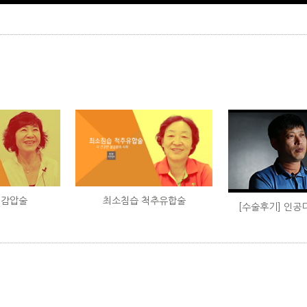
경감압술
최소침습 척추유합술
[수술후기] 인