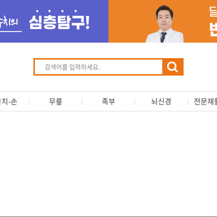
치-손
무릎
족부
뇌신경
전문재