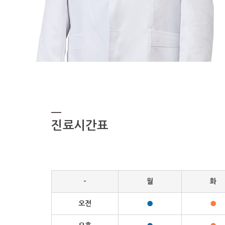
진료시간표
-
월
화
오전
●
●