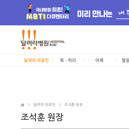
달려라 의료진
목ㆍ허리
어깨
팔꿈
>
달려라 의료진
>
조석훈 원장
조석훈 원장