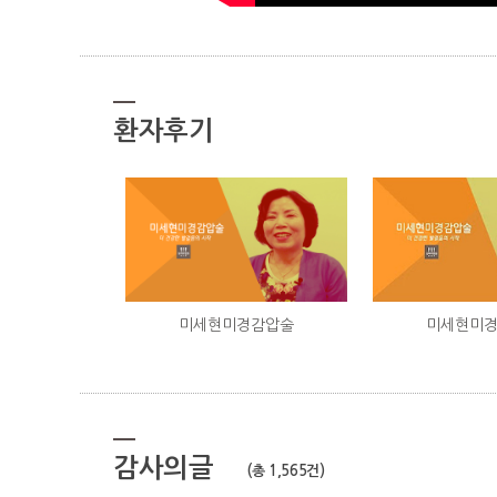
환자후기
미세현미
미세현미경감압술
감사의글
(총 1,565건)