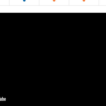
●
●
●