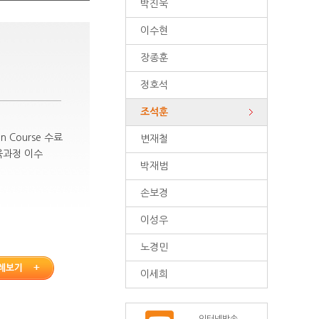
박진욱
이수현
장종훈
정호석
조석훈
on Course 수료
변재철
육과정 이수
박재범
손보경
이성우
노경민
이세희