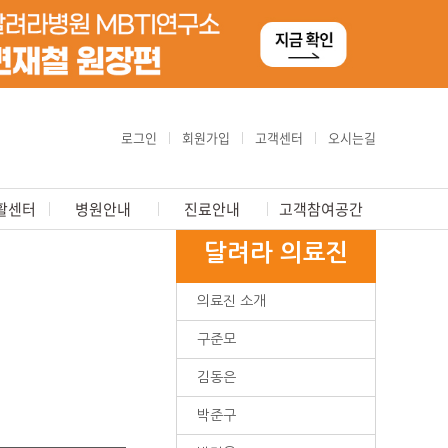
로그인
회원가입
고객센터
오시는길
활센터
병원안내
진료안내
고객참여공간
달려라 의료진
의료진 소개
구준모
김동은
박준구