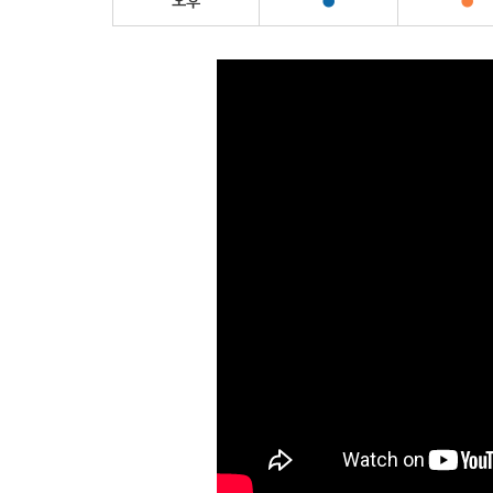
오후
●
●