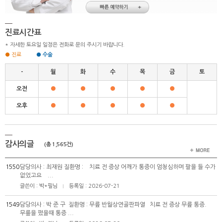
진료시간표
* 자세한 토요일 일정은 전화로 문의 주시기 바랍니다.
● 진료
● 수술
-
월
화
수
목
금
토
오전
●
●
●
●
●
오후
●
●
●
●
●
감사의글
(총 1,565건)
1550
담당의사 : 최재원 질환명 : 치료 전 증상 어깨가 통증이 엄청심하며 팔을 들 수가
없었고요 ...
글쓴이 : 박*필님
등록일 : 2026-07-21
|
1549
담당의사 : 박 준 구 질환명 : 무릎 반월상연골판파열 치료 전 증상 무릎 통증.
무릎을 폈을때 통증 ...