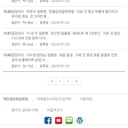
글쓴이 : 박*진님
등록일 : 2026-07-20
|
1548
담당의사 : 박준구 질환명 : 반월상연골판파열 치료 전 증상 무릎에 물이차고
무거운 현상. 쪼그리면 통...
글쓴이 : 박*용님
등록일 : 2026-07-20
|
1547
담당의사 : 이 성 우 질환명 : 추간판 탈출증, 제4요추-제 1천추간 치료 전 증상
디스크로 인한 왼쪽 다리...
글쓴이 : 류*순님
등록일 : 2026-07-20
|
1546
담당의사 : 이수현 원장님 질환명 : 쇄골 골절 치료 전 증상 쇄골 골절로 인한
금속성 플레이트 삽입 수...
글쓴이 : 김*식님
등록일 : 2026-07-20
|
개인정보취급방침
이메일주소무단수집거부
이용약관
환자의 권리와 의무
비급여고지