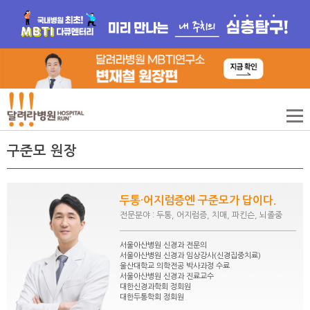
구준모 원장
두통·어지럼증엔 구준모가 답이다.
전문분야 : 두통, 어지럼증, 치매, 파킨슨, 뇌졸중
서울아산병원 신경과 전문의
서울아산병원 신경과 임상강사(신경집중치료)
울산대학교 의학전공 박사과정 수료
서울아산병원 신경과 진료교수
대한신경과학회 정회원
대한두통학회 정회원