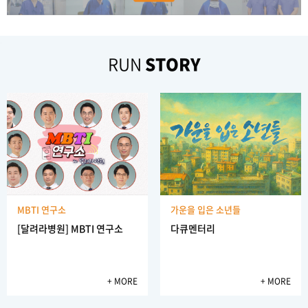
응원해주신 참좋은 원장님, 감사합니다.
몸도 마음도 빠르게 치유되었습니다!
달려라병원은 LG트윈스의 공식협력병원으로써 LG트윈스 선수들의 부상을
치료하고
다시 경기에 나갈 수 있는 날을 함께 논의하는 등 전담 주치의로 함께
매일 보살펴 주셔서 깊은 감사드립니다
RUN
STORY
호흡해 왔습니다.
오자 다리가 일자 다리로
스마일 선생님의 아침 회진
바로가기
모두모두 건강하시고 행복하세요
수고하셨습니다.
달려라 병원 최고입니다 원장님 감사드립니...
지인들에게 강추하겠습니다!
MBTI 연구소
가운을 입은 소년들
그동안 밤낮으로 신경써주셔서 감사합니다
[달려라병원] MBTI 연구소
다큐멘터리
만족하고 퇴원합니다.
「의료법」 제58조 1항 및 제 58조의 3에 따라
의료 서비스 수준 및 의료기관
깔끔하게 된 것 같아 아주 만족을 하고 있습...
운영 실태를 평가한 결과
, 인증기준을 충족하여
의료 서비스 질과 환자안전의
+ MORE
+ MORE
통증이 사라짐
수준을 신뢰할 수 있는 의료기관으로 인증
받았습니다.