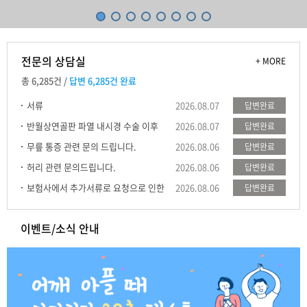
전문의 상담실
+ MORE
총 6,285건 /
답변 6,285건 완료
서류
2026.08.07
답변완료
반월상연골판 파열 내시경 수술 이후
2026.08.07
답변완료
Zimmer Biomet ROSA(로사) 3기 / Smith+Nephew CORI(코리) 2기 /
증상 ...
무릎 통증 관련 문의 드립니다.
2026.08.06
답변완료
CUREXO CUVIS-joint(큐비스 조인트) 1기
허리 관련 문의드립니다.
2026.08.06
답변완료
바로가기
보험사에서 추가서류로 요청으로 인한
2026.08.06
답변완료
문의
이벤트/소식 안내
만족하고 퇴원합니다.
깔끔하게 된 것 같아 아주 만족을 하고 있습...
통증이 사라짐
달려라 병원 이성우 원장님의 무한한 신뢰로...