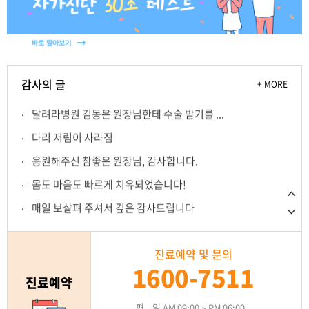
수술이 불가능하다는 말을 여러 병원에서 들...
단순히 찢어진 힘줄을 봉합하는 시대를 넘어, 첨단 콜라겐 패치(Regeneten)로
힘줄의 자연 재생을 유도하고,
3D 기술을 이용한 1:1 환자 맞춤형 어깨 인공관절
잘 치료받고 퇴원합니다
수술(PSI)로 수술의 정밀도를 극대화합니다.
빠른 판단으로 빨리 완쾌되어
바로가기
감사의 글
+ MORE
왼쪽 어깨의 불편함으로 힘들었습니다.
달려라병원 김동은 원장님한테 수술 받기를 ...
다리 저림이 사라짐
응원해주신 참좋은 원장님, 감사합니다.
몸도 마음도 빠르게 치유되었습니다!
매일 보살펴 주셔서 깊은 감사드립니다
7mm 두개의 작은 구멍을 뚫어 한쪽으로는 내시경을 통해 병변을 확인하고
다른
오자 다리가 일자 다리로
한쪽에는 수술 기구를 넣어 통증 부위를 제거하는 수술방법입니다.
진료예약 및 문의
스마일 선생님의 아침 회진
1600-7511
모두모두 건강하시고 행복하세요
바로가기
진료예약
수고하셨습니다.
평 일 AM 09:00 ~ PM 06:00