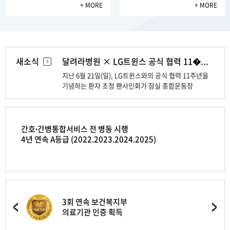
+ MORE
+ MORE
새소식
달려라병원 × LG트윈스 공식 협력 11�...
지난 6월 21일(일), LG트윈스와의 공식 협력 11주년을
기념하는 환자 초청 팬사인회가 잠실 종합운동장
야구장에서 개최되었습니다. 이번 행사는 치료와 회복
과정에 있는 환자분들께 특별한 경험과 응원의 메시지를
전하기 위해 마련되었으며, 사전 이벤트를 통해 선정된
30팀 총 60명이 함께해 주셨습니다. 오지환·박동원
간호∙간병통합서비스 전 병동 시행
선수와 함께한 사인회 이날 LG트윈스의 베테랑 내야수
4년 연속 A등급 (2022.2023.2024.2025)
오지환 선수와 안방마님 포수 박동원 선수가 직접
참석하였습니다. 참가자분들은 모자, 유니폼, 글러브,
야구공 등 각자 준비해 온 물품에 친필 사인을 받으며
평소 쉽게 경험하기 어려운 특별한 시간을 보내셨습니다.
달려라병원과 함께한 특별한 하루 박재범 달려라병원
원장은 "LG트윈스와 함께한 11년의 인연을 기념하는
3회 연속 보건복지부
뜻깊은 자리에 환자분들을 초대할 수 있어 더욱 의미가
의료기관 인증 획득
깊었습니다"라며 "이번 팬사인회가 환자분들께 즐거운
추억은 물론 건강한 회복을 위한 긍정적인 에너지가