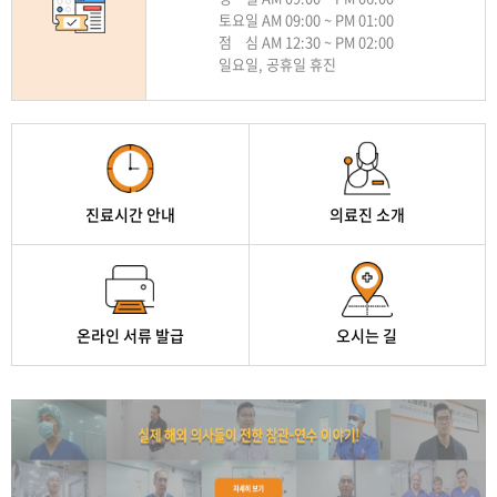
토요일 AM 09:00 ~ PM 01:00
달려라 병원 최고입니다 원장님 감사드립니...
점 심 AM 12:30 ~ PM 02:00
지인들에게 강추하겠습니다!
일요일, 공휴일 휴진
그동안 밤낮으로 신경써주셔서 감사합니다
만족하고 퇴원합니다.
깔끔하게 된 것 같아 아주 만족을 하고 있습...
통증이 사라짐
진료시간 안내
의료진 소개
달려라병원에서 부터 시작되어 지금까지 이어져 온 특별한 이야기
달려라 병원 이성우 원장님의 무한한 신뢰로...
수술이 불가능하다는 말을 여러 병원에서 들...
자세한 이야기 보러가기
잘 치료받고 퇴원합니다
온라인 서류 발급
오시는 길
빠른 판단으로 빨리 완쾌되어
왼쪽 어깨의 불편함으로 힘들었습니다.
달려라병원 김동은 원장님한테 수술 받기를 ...
다리 저림이 사라짐