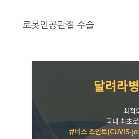
로봇인공관절 수술
달려라병
최적의
국내 최초
큐비스 조인트(CUVIS-joi