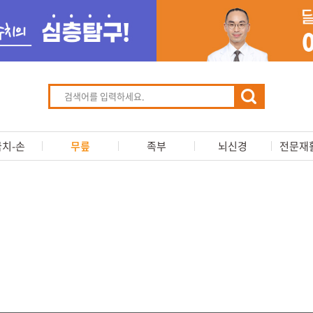
치-손
무릎
족부
뇌신경
전문재