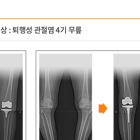
상 : 퇴행성 관절염 4기 무릎