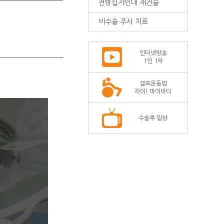
전방십자인대 재건술
비수술 주사 치료
인터넷방송
1인 1닥
셀프운동법
하이! 마이바디
수술후 일상