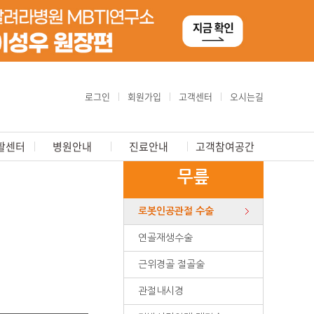
로그인
회원가입
고객센터
오시는길
활센터
병원안내
진료안내
고객참여공간
무릎
로봇인공관절 수술
연골재생수술
근위경골 절골술
관절내시경