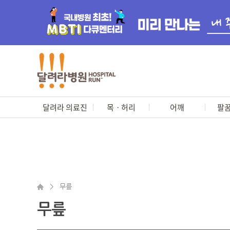
달려라 의료진
목ㆍ허리
어깨
팔꿈
>
무릎
무릎