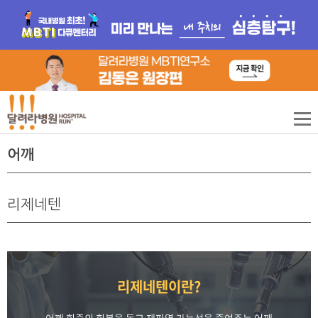
어깨
리제네텐
리제네텐이란?