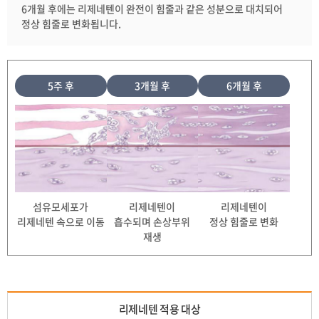
6개월 후에는 리제네텐이 완전이 힘줄과 같은 성분으로 대치되어
정상 힘줄로 변화됩니다.
5주 후
3개월 후
6개월 후
섬유모세포가
리제네텐이
리제네텐이
리제네텐 속으로 이동
흡수되며 손상부위
정상 힘줄로 변화
재생
리제네텐 적용 대상