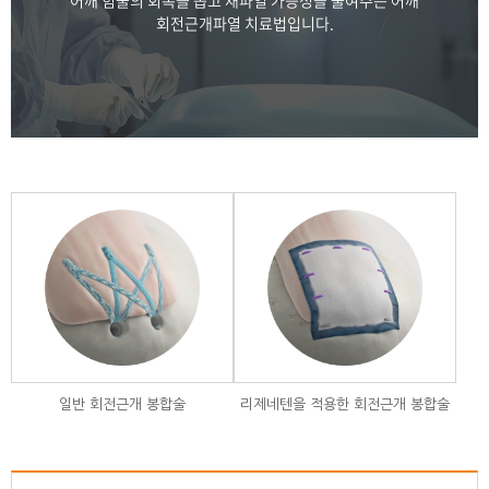
어깨 힘줄의 회복을 돕고 재파열 가능성을
줄여주는 어깨
회전근개파열 치료법입니다.
일반 회전근개 봉합술
리제네텐을 적용한 회전근개 봉합술