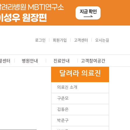
로그인
회원가입
고객센터
오시는길
활센터
병원안내
진료안내
고객참여공간
달려라 의료진
의료진 소개
구준모
김동은
박준구