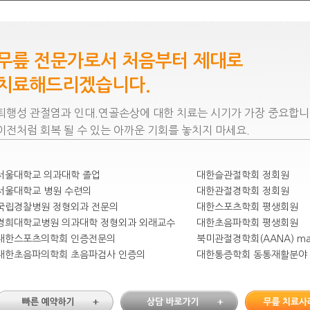
무릎 전문가로서 처음부터 제대로
치료해드리겠습니다.
퇴행성 관절염과 인대.연골손상에 대한 치료는 시기가 가장 중요합니
이전처럼 회복 될 수 있는 아까운 기회를 놓치지 마세요.
서울대학교 의과대학 졸업
대한슬관절학회 정회원
서울대학교 병원 수련의
대한관절경학회 정회원
국립경찰병원 정형외과 전문의
대한스포츠학회 평생회원
경희대학교병원 의과대학 정형외과 외래교수
대한초음파학회 평생회원
대한스포츠의학회 인증전문의
북미관절경학회(AANA) mast
대한초음파의학회 초음파검사 인증의
대한통증학회 동통재활분야 