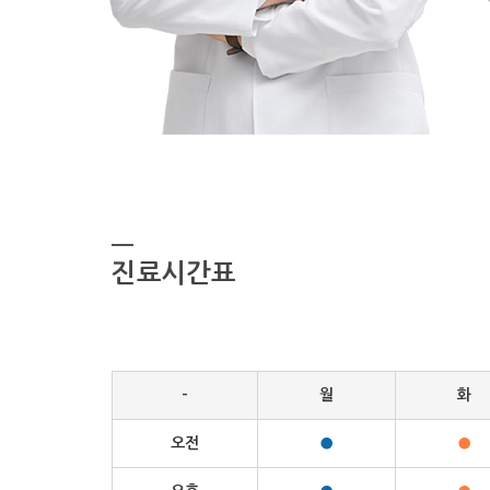
진료시간표
-
월
화
오전
●
●