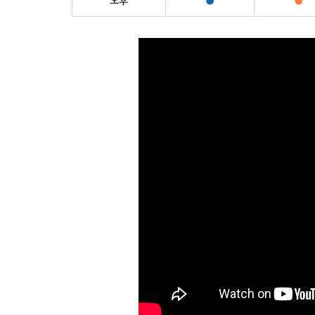
오후
●
●