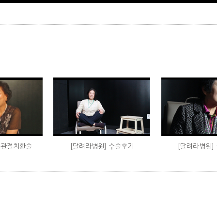
공관절치환술
[달려라병원] 수술후기
[달려라병원]