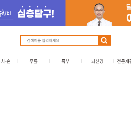
치-손
무릎
족부
뇌신경
전문재