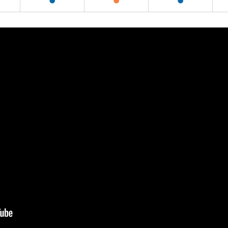
●
●
●