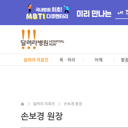
달려라 의료진
목ㆍ허리
어깨
팔꿈
>
달려라 의료진
>
손보경 원장
손보경 원장