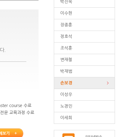
박진욱
이수현
장종훈
정호석
조석훈
다.
변재철
박재범
손보경
이성우
er course 수료
노경민
전문 교육과정 수료
이세희