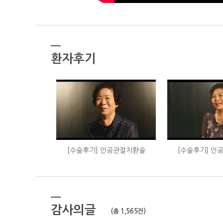
환자후기
[수술후기] 인공관절치환술
[수술후기] 인
감사의글
(총 1,565건)