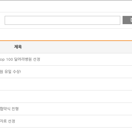
제목
Top 100 달려라병원 선정
원 유일 수상!
 협약식 진행
세자로 선정