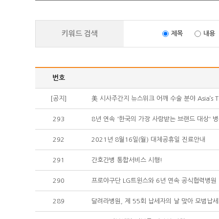
키워드 검색
제목
내용
번호
[공지]
美 시사주간지 뉴스위크 어깨 수술 분야 Asia’s 
293
8년 연속 '한국의 가장 사랑받는 브랜드 대상' 병
292
2021년 8월16일(월) 대체공휴일 진료안내
291
간호간병 통합서비스 시행!
290
프로야구단 LG트윈스와 6년 연속 공식협력병원
289
달려라병원, 제 55회 납세자의 날 맞아 모범납