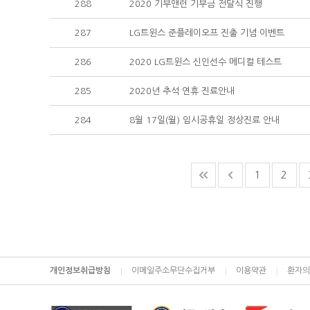
288
2020 기부앤런 기부금 전달식 진행
287
LG트윈스 준플레이오프 진출 기념 이벤트
286
2020 LG트윈스 신인선수 메디컬 테스트
285
2020년 추석 연휴 진료안내
284
8월 17일(월) 임시공휴일 정상진료 안내
1
2
개인정보취급방침
이메일주소무단수집거부
이용약관
환자의