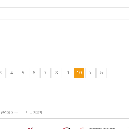
3
4
5
6
7
8
9
10
 권리와 의무
비급여고지