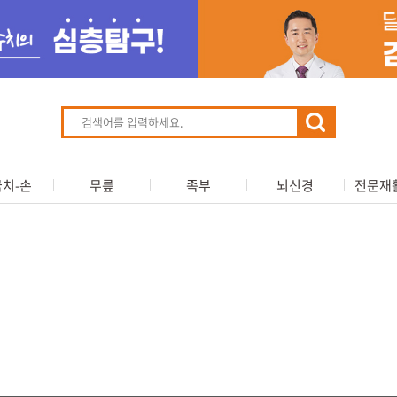
치-손
무릎
족부
뇌신경
전문재