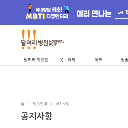
달려라 의료진
목ㆍ허리
어깨
팔꿈
>
병원안내
>
공지사항
공지사항