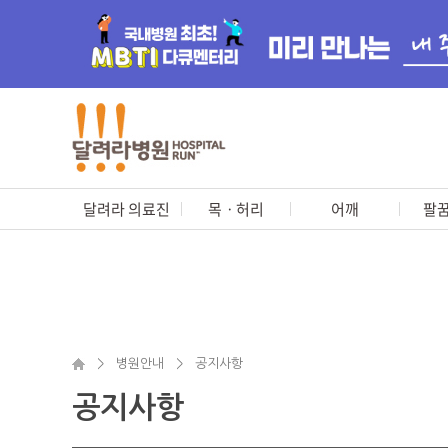
달려라 의료진
목ㆍ허리
어깨
팔꿈
>
병원안내
>
공지사항
공지사항