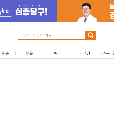
치-손
무릎
족부
뇌신경
전문재