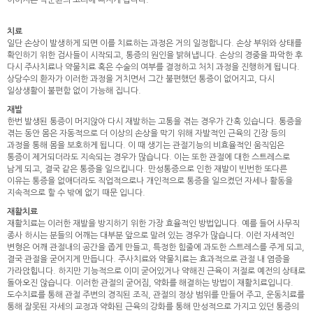
이어지는 악순환의 고리에 빠지게 됩니다.
치료
일단 손상이 발생하게 되면 이를 치료하는 과정은 거의 일정합니다. 손상 부위와 상태를
확인하기 위한 검사들이 시작되고, 통증의 원인을 밝혀냅니다. 손상의 경중을 파악한 후
다시 주사치료나 약물치료 혹은 수술의 여부를 결정하고 처치 과정을 진행하게 됩니다.
상당수의 환자가 이러한 과정을 거치면서 그간 불편했던 통증이 없어지고, 다시
일상생활이 불편함 없이 가능해 집니다.
재발
한번 발생된 통증이 머지않아 다시 재발하는 고통을 겪는 경우가 간혹 있습니다. 통증을
겪는 동안 몸은 자동적으로 더 이상의 손상을 막기 위해 자발적인 근육의 긴장 등의
과정을 통해 몸을 보호하게 됩니다. 이 때 생기는 관절기능의 비효율적인 움직임은
통증이 제거되더라도 지속되는 경우가 많습니다. 이는 또한 관절에 대한 스트레스로
남게 되고, 결국 같은 통증을 일으킵니다. 만성통증으로 인한 재발이 빈번한 또다른
이유는 통증을 없애더라도 직업적으로나 개인적으로 통증을 일으켰던 자세나 활동을
지속적으로 할 수 밖에 없기 때문 입니다.
재활치료
재활치료는 이러한 재발을 방지하기 위한 가장 효율적인 방법입니다. 예를 들어 사무직
종사 하시는 분들의 어깨는 대부분 앞으로 말려 있는 경우가 많습니다. 이런 자세적인
변형은 어깨 관절내의 공간을 좁게 만들고, 특정한 힘줄에 과도한 스트레스를 주게 되고,
결국 관절을 굳어지게 만듭니다. 주사치료와 약물치료는 효과적으로 관절 내 염증을
가라앉힙니다. 하지만 기능적으로 이미 굳어있거나 약해진 근육이 저절로 예전의 상태로
돌아오진 않습니다. 이러한 관절의 굳어짐, 약화를 해결하는 방법이 재활치료입니다.
도수치료를 통해 관절 주변의 경직된 조직, 관절의 정상 범위를 만들어 주고, 운동치료를
통해 잘못된 자세의 교정과 약화된 근육의 강화를 통해 만성적으로 가지고 있던 통증의