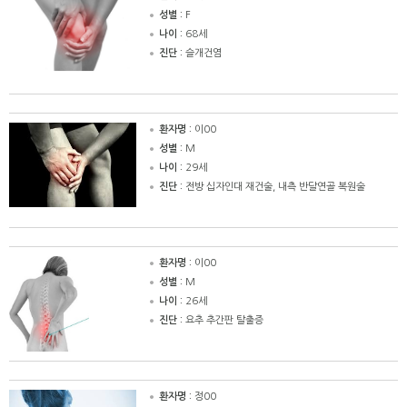
성별 :
F
나이 :
68세
진단 :
슬개건염
환자명 :
이00
성별 :
M
나이 :
29세
진단 :
전방 십자인대 재건술, 내측 반달연골 복원술
환자명 :
이00
성별 :
M
나이 :
26세
진단 :
요추 추간판 탈출증
환자명 :
정00