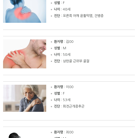
성별 :
F
나이 :
48세
진단 :
오른쪽 어깨 윤활막염, 건병증
환자명 :
김00
성별 :
M
나이 :
58세
진단 :
상완골 근위부 골절
환자명 :
이00
성별 :
F
나이 :
53세
진단 :
회전근개증후군
환자명 :
최00