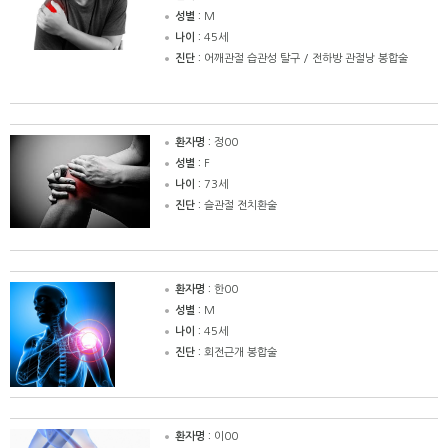
성별 :
M
나이 :
45세
진단 :
어깨관절 습관성 탈구 / 전하방 관절낭 봉합술
환자명 :
정00
성별 :
F
나이 :
73세
진단 :
슬관절 전치환술
환자명 :
한00
성별 :
M
나이 :
45세
진단 :
회전근개 봉합술
환자명 :
이00