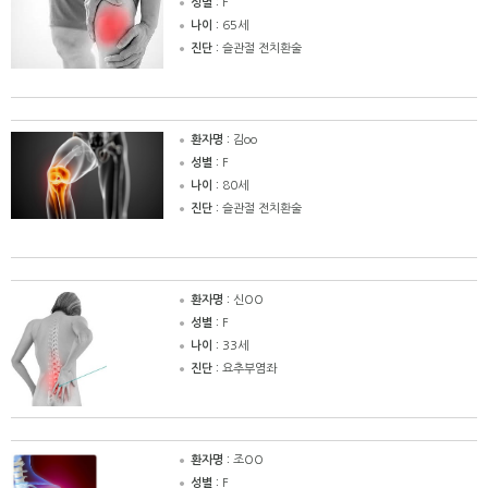
성별 :
F
나이 :
65세
진단 :
슬관절 전치환술
환자명 :
김oo
성별 :
F
나이 :
80세
진단 :
슬관절 전치환술
환자명 :
신OO
성별 :
F
나이 :
33세
진단 :
요추부염좌
환자명 :
조OO
성별 :
F