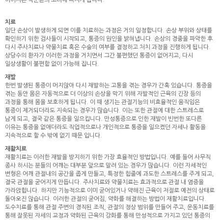
이어지는 악순환의 고리에 빠지게 됩니다.
치료
일단 손상이 발생하게 되면 이를 치료하는 과정은 거의 일정합니다. 손상 부위와 상태를
확인하기 위한 검사들이 시작되고, 통증의 원인을 밝혀냅니다. 손상의 경중을 파악한 후
다시 주사치료나 약물치료 혹은 수술의 여부를 결정하고 처치 과정을 진행하게 됩니다.
상당수의 환자가 이러한 과정을 거치면서 그간 불편했던 통증이 없어지고, 다시
일상생활이 불편함 없이 가능해 집니다.
재발
한번 발생된 통증이 머지않아 다시 재발하는 고통을 겪는 경우가 간혹 있습니다. 통증을
겪는 동안 몸은 자동적으로 더 이상의 손상을 막기 위해 자발적인 근육의 긴장 등의
과정을 통해 몸을 보호하게 됩니다. 이 때 생기는 관절기능의 비효율적인 움직임은
통증이 제거되더라도 지속되는 경우가 많습니다. 이는 또한 관절에 대한 스트레스로
남게 되고, 결국 같은 통증을 일으킵니다. 만성통증으로 인한 재발이 빈번한 또다른
이유는 통증을 없애더라도 직업적으로나 개인적으로 통증을 일으켰던 자세나 활동을
지속적으로 할 수 밖에 없기 때문 입니다.
재활치료
재활치료는 이러한 재발을 방지하기 위한 가장 효율적인 방법입니다. 예를 들어 사무직
종사 하시는 분들의 어깨는 대부분 앞으로 말려 있는 경우가 많습니다. 이런 자세적인
변형은 어깨 관절내의 공간을 좁게 만들고, 특정한 힘줄에 과도한 스트레스를 주게 되고,
결국 관절을 굳어지게 만듭니다. 주사치료와 약물치료는 효과적으로 관절 내 염증을
가라앉힙니다. 하지만 기능적으로 이미 굳어있거나 약해진 근육이 저절로 예전의 상태로
돌아오진 않습니다. 이러한 관절의 굳어짐, 약화를 해결하는 방법이 재활치료입니다.
도수치료를 통해 관절 주변의 경직된 조직, 관절의 정상 범위를 만들어 주고, 운동치료를
통해 잘못된 자세의 교정과 약화된 근육의 강화를 통해 만성적으로 가지고 있던 통증의