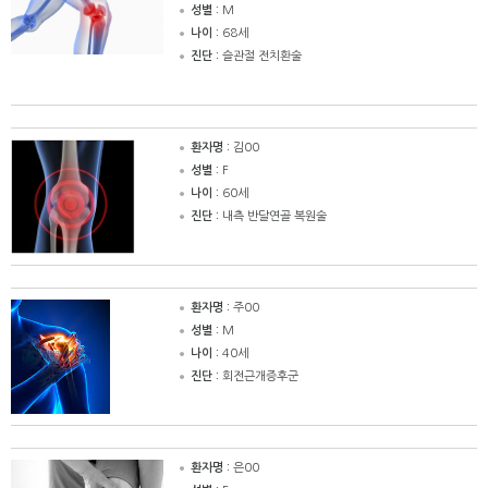
성별 :
M
나이 :
68세
진단 :
슬관절 전치환술
환자명 :
김00
성별 :
F
나이 :
60세
진단 :
내측 반달연골 복원술
환자명 :
주00
성별 :
M
나이 :
40세
진단 :
회전근개증후군
환자명 :
은00